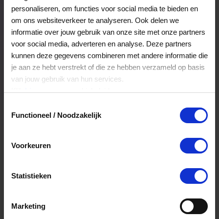
met een creatief randje ontdekt hier een
personaliseren, om functies voor social media te bieden en
verrassend assortiment dat leuk is om cadeau te
om ons websiteverkeer te analyseren. Ook delen we
geven én om zelf in huis te halen.
Veelgestelde Vragen
informatie over jouw gebruik van onze site met onze partners
voor social media, adverteren en analyse. Deze partners
kunnen deze gegevens combineren met andere informatie die
Kan ik het saldo in delen besteden?
je aan ze hebt verstrekt of die ze hebben verzameld op basis
van jouw gebruik van hun services.
Ja, je mag het saldo van je VVV
Klik
hier
voor ons cookiebeleid.
cadeaukaart in delen uitgeven.
Toestemmingsselectie
Functioneel / Noodzakelijk
Hoelang blijft mijn saldo geldig?
Voorkeuren
Het volledige saldo op de VVV cadeaukaart
is minimaal drie jaar geldig.
Statistieken
Kan ik het saldo in delen besteden?
Marketing
Ja, je mag het saldo van je VVV