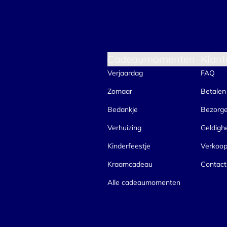
Cadeaumomenten
Klant
Verjaardag
FAQ
Zomaar
Betalen
Bedankje
Bezorg
Verhuizing
Geldigh
Kinderfeestje
Verkoo
Kraamcadeau
Contact
Alle cadeaumomenten