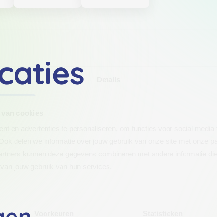
caties
Details
 van cookies
t en advertenties te personaliseren, om functies voor social media
Ook delen we informatie over jouw gebruik van onze site met onze pa
rtners kunnen deze gegevens combineren met andere informatie die j
van jouw gebruik van hun services.
.
gen
Voorkeuren
Statistieken