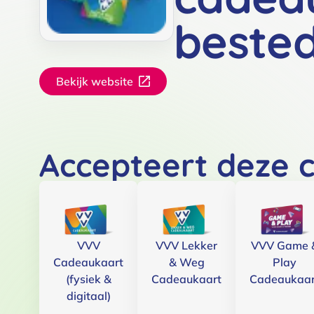
beste
Bekijk website
Accepteert deze 
VVV
VVV Lekker
VVV Game 
Cadeaukaart
& Weg
Play
(fysiek &
Cadeaukaart
Cadeaukaar
digitaal)