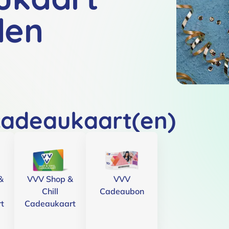
den
cadeaukaart(en)
&
VVV Shop &
VVV
Chill
Cadeaubon
t
Cadeaukaart