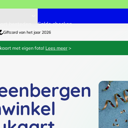
art besteden
Saldo checken
Giftcard van het jaar 2026
kaart met eigen foto!
Lees meer
>
teenbergen
winkel
ukaart