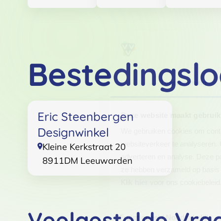
Bestedingslo
Toestemming
Eric Steenbergen
Deze website maakt gebruik
Designwinkel
We gebruiken cookies om conten
websiteverkeer te analyseren. 
Kleine Kerkstraat 20
adverteren en analyse. Deze pa
8911DM
Leeuwarden
ze hebben verzameld op basis 
Klik
hier
voor ons cookiebeleid
Toestemmingsselectie
Veelgestelde Vra
Functioneel / Noodzakelijk