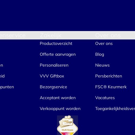
enservice
Zakelijk
Over ons
Productoverzicht
Over ons
Offerte aanvragen
Blog
en
Personaliseren
Nieuws
eid
VVV Giftbox
Persberichten
ppunten
Bezorgservice
FSC® Keurmerk
Acceptant worden
Vacatures
Verkooppunt worden
Toegankelijkheidsver