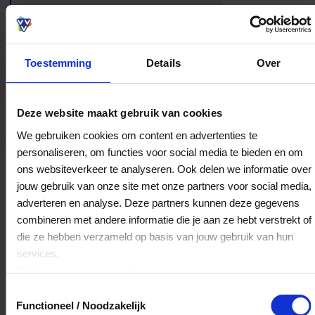
Toestemming
Details
Over
Bestedingslocaties
Deze website maakt gebruik van cookies
We gebruiken cookies om content en advertenties te
personaliseren, om functies voor social media te bieden en om
ons websiteverkeer te analyseren. Ook delen we informatie over
Euro Discount - Euro Business
jouw gebruik van onze site met onze partners voor social media,
Bentheimerstraat 28-D5056
adverteren en analyse. Deze partners kunnen deze gegevens
7741JK
Coevorden
combineren met andere informatie die je aan ze hebt verstrekt of
die ze hebben verzameld op basis van jouw gebruik van hun
services.
Veelgestelde Vragen
Klik
hier
voor ons cookiebeleid.
Toestemmingsselectie
Kan ik het saldo in delen besteden?
Functioneel / Noodzakelijk