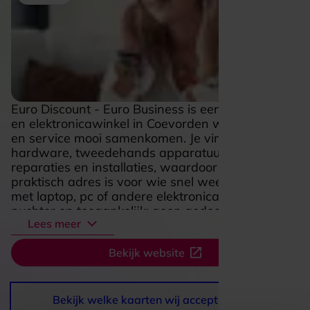
Euro Discount - Euro Business is een computer-
en elektronicawinkel in Coevorden waar verkoop
en service mooi samenkomen. Je vindt hier
hardware, tweedehands apparatuur en hulp bij
reparaties en installaties, waardoor het een
praktisch adres is voor wie snel weer verder wil
met laptop, pc of andere elektronica. De sfeer is
nuchter en toegankelijk: geen gedoe, maar
Lees meer
gericht advies en een aanpak die past bij
alledaagse technische vragen. Dat maakt deze
Bekijk website
zaak aantrekkelijk voor bezoekers die een
combinatie zoeken van producten, technische
ondersteuning en persoonlijke service op één
plek.
Bekijk welke kaarten wij accepteren