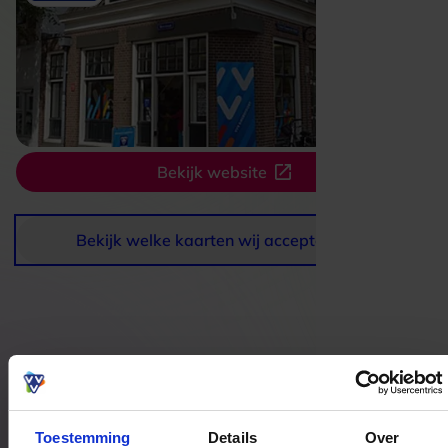
Bekijk website
Bekijk welke kaarten wij accepteren
Bestedingslocaties
Toestemming
Details
Over