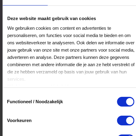
Experience Heerlen-Parkstad
Deze website maakt gebruik van cookies
Spoorplein 40
We gebruiken cookies om content en advertenties te
6411NZ
Heerlen
personaliseren, om functies voor social media te bieden en om
ons websiteverkeer te analyseren. Ook delen we informatie over
jouw gebruik van onze site met onze partners voor social media,
Veelgestelde Vragen
adverteren en analyse. Deze partners kunnen deze gegevens
combineren met andere informatie die je aan ze hebt verstrekt of
Kan ik het saldo in delen besteden?
die ze hebben verzameld op basis van jouw gebruik van hun
services.
Ja, je mag het saldo van je VVV
Klik
hier
voor ons cookiebeleid.
cadeaukaart in delen uitgeven.
Toestemmingsselectie
Functioneel / Noodzakelijk
Hoelang blijft mijn saldo geldig?
Voorkeuren
Het volledige saldo op de VVV cadeaukaart
is minimaal drie jaar geldig.