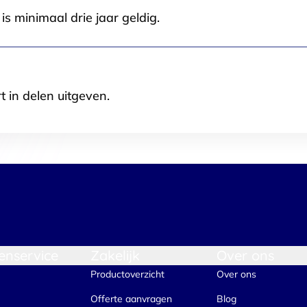
s minimaal drie jaar geldig.
t in delen uitgeven.
enservice
Zakelijk
Over ons
Productoverzicht
Over ons
Offerte aanvragen
Blog