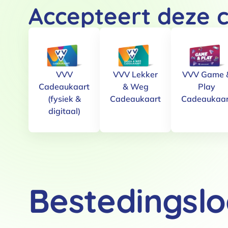
Accepteert deze 
VVV
VVV Lekker
VVV Game 
Cadeaukaart
& Weg
Play
(fysiek &
Cadeaukaart
Cadeaukaar
digitaal)
Bestedingslo