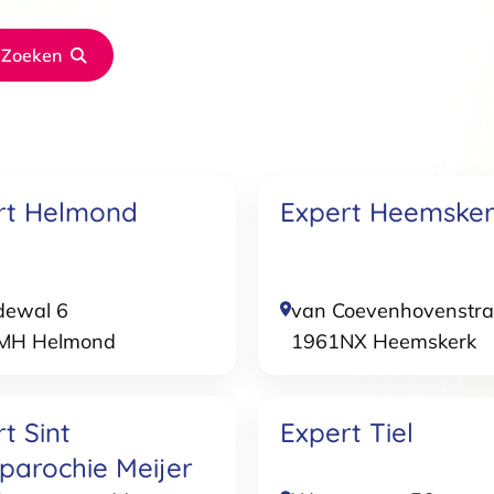
Zoeken
Details
 van cookies
t en advertenties te personaliseren, om functies voor social media
rt Helmond
Expert Heemske
Ook delen we informatie over jouw gebruik van onze site met onze pa
rtners kunnen deze gegevens combineren met andere informatie die j
van jouw gebruik van hun services.
.
dewal 6
van Coevenhovenstra
MH
Helmond
1961NX
Heemskerk
Voorkeuren
Statistieken
t Sint
Expert Tiel
parochie Meijer