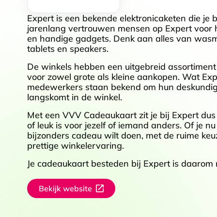
Expert is een bekende elektronicaketen die je 
jarenlang vertrouwen mensen op Expert voor h
en handige gadgets. Denk aan alles van wasmach
tablets en speakers.
De winkels hebben een uitgebreid assortiment
voor zowel grote als kleine aankopen. Wat Exper
medewerkers staan bekend om hun deskundig ad
langskomt in de winkel.
Met een VVV Cadeaukaart zit je bij Expert dus a
of leuk is voor jezelf of iemand anders. Of je n
bijzonders cadeau wilt doen, met de ruime keuze
prettige winkelervaring.
Je cadeaukaart besteden bij Expert is daarom n
Bekijk website