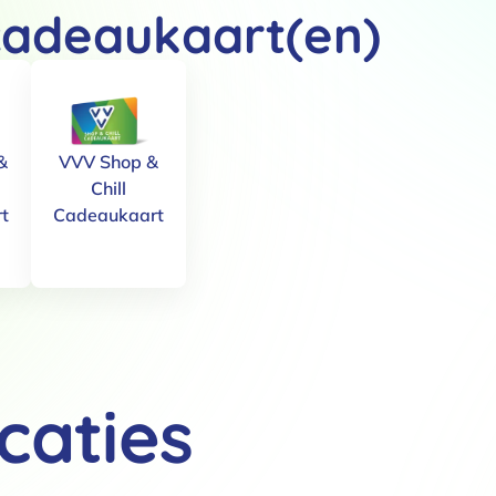
cadeaukaart(en)
&
VVV Shop &
Chill
t
Cadeaukaart
caties