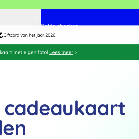
art besteden
Saldo checken
Giftcard van het jaar 2026
kaart met eigen foto!
Lees meer
>
t cadeaukaart
den