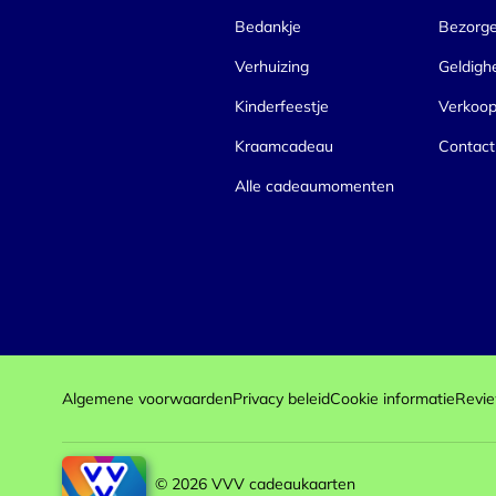
Bedankje
Bezorg
Verhuizing
Geldigh
Kinderfeestje
Verkoo
Kraamcadeau
Contact
Alle cadeaumomenten
Algemene voorwaarden
Privacy beleid
Cookie informatie
Revie
© 2026 VVV cadeaukaarten