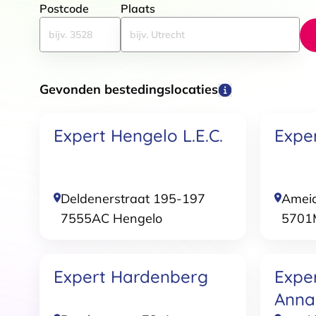
Postcode
Plaats
Toestemming
Gevonden bestedingslocaties
Deze website maakt gebruik
We gebruiken cookies om conten
Expert Hengelo L.E.C.
Expe
websiteverkeer te analyseren. 
adverteren en analyse. Deze pa
ze hebben verzameld op basis 
Klik
hier
voor ons cookiebeleid
Deldenerstraat 195-197
Amei
7555AC
Hengelo
5701
Toestemmingsselectie
Functioneel / Noodzakelijk
Expert Hardenberg
Exper
Anna