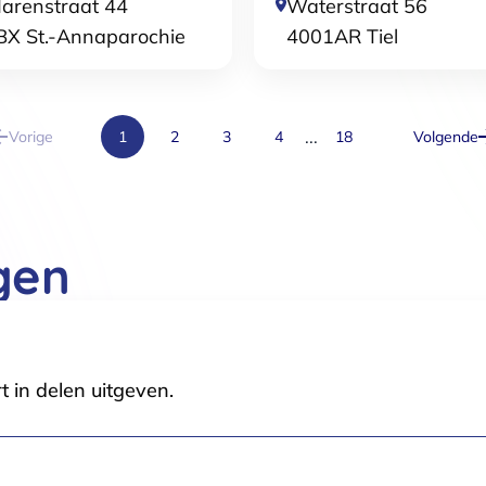
arenstraat 44
Waterstraat 56
Selectie toestaan
A
BX
St.-Annaparochie
4001AR
Tiel
...
Vorige
1
2
3
4
18
Volgende
gen
t in delen uitgeven.