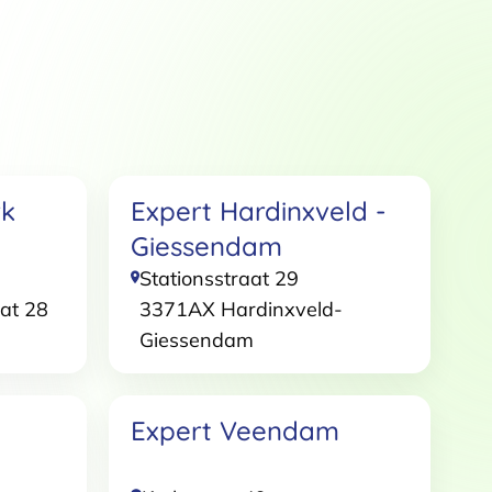
Over
 te bieden en om ons
rk
Expert Hardinxveld -
rtners voor social media,
Giessendam
e aan ze hebt verstrekt of die
Stationsstraat 29
at 28
3371AX
Hardinxveld-
Giessendam
Marketing
Expert Veendam