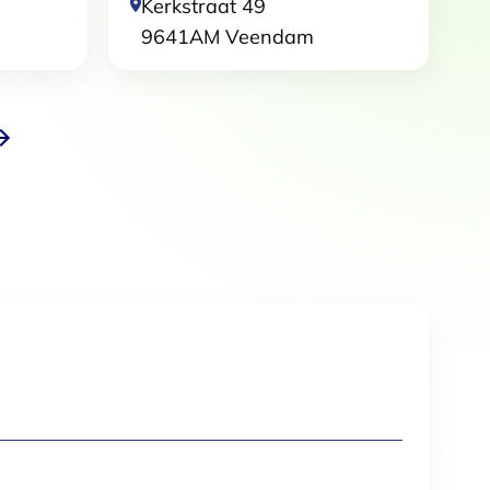
Kerkstraat 49
lle cookies toestaan
9641AM
Veendam