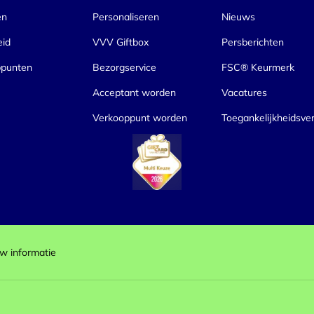
en
Personaliseren
Nieuws
eid
VVV Giftbox
Persberichten
ppunten
Bezorgservice
FSC® Keurmerk
Acceptant worden
Vacatures
Verkooppunt worden
Toegankelijkheidsver
w informatie