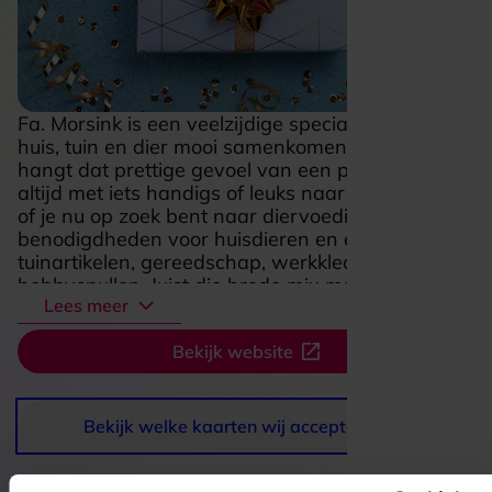
Fa. Morsink is een veelzijdige speciaalzaak waar
huis, tuin en dier mooi samenkomen. In de winkel
hangt dat prettige gevoel van een plek waar je
altijd met iets handigs of leuks naar buiten loopt,
of je nu op zoek bent naar diervoeding,
benodigdheden voor huisdieren en erfdieren,
tuinartikelen, gereedschap, werkkleding of
hobbyspullen. Juist die brede mix maakt deze
Lees meer
zaak aantrekkelijk: praktisch, persoonlijk en vol
producten waar je echt iets aan hebt. Ook voor
Bekijk website
seizoensartikelen en feestelijke extra’s is dit zo’n
adres waar altijd wat te ontdekken valt. Fa.
Morsink voelt als een vertrouwde dorpswinkel
met een verrassend compleet aanbod en een
Bekijk welke kaarten wij accepteren
nuchtere sfeer waarin je snel vindt wat je nodig
hebt.