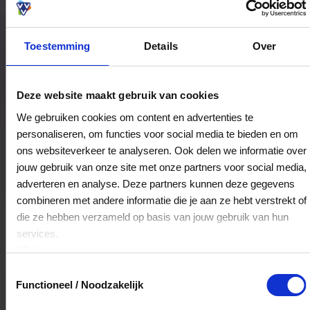
Toestemming
Details
Over
Bestedingslocaties
Deze website maakt gebruik van cookies
We gebruiken cookies om content en advertenties te
personaliseren, om functies voor social media te bieden en om
Fa. Morsink
ons websiteverkeer te analyseren. Ook delen we informatie over
Wemenstraat 6-8
jouw gebruik van onze site met onze partners voor social media,
7551EX
Hengelo
adverteren en analyse. Deze partners kunnen deze gegevens
combineren met andere informatie die je aan ze hebt verstrekt of
die ze hebben verzameld op basis van jouw gebruik van hun
Veelgestelde Vragen
services.
Klik
hier
voor ons cookiebeleid.
Kan ik het saldo in delen besteden?
Toestemmingsselectie
Functioneel / Noodzakelijk
Ja, je mag het saldo van je VVV
cadeaukaart in delen uitgeven.