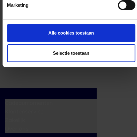
cadeaukaart in delen uitgeven.
Marketing
Alle cookies toestaan
Selectie toestaan
Cadeaumomenten
Klantenservice
Zakelijk
Over ons