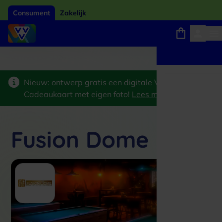
Consument
Zakelijk
Winkels, webshops en uitjes
Giftcard van het jaar 2026
Keuze uit 18.000 l
Nieuw: ontwerp gratis een digitale VVV
Cadeaukaart met eigen foto!
Lees meer
>
Fusion Dome