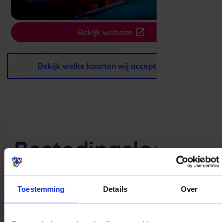
Bekijk website
Bekijk welke kaarten wij accepteren
Bestedingslocaties
Toestemming
Details
Over
Fusion Dome
Vening Meineszstraat 4