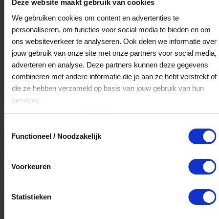
6717AJ
Ede
Deze website maakt gebruik van cookies
We gebruiken cookies om content en advertenties te
personaliseren, om functies voor social media te bieden en om
Veelgestelde Vragen
ons websiteverkeer te analyseren. Ook delen we informatie over
jouw gebruik van onze site met onze partners voor social media,
Kan ik het saldo in delen besteden?
adverteren en analyse. Deze partners kunnen deze gegevens
combineren met andere informatie die je aan ze hebt verstrekt of
Ja, je mag het saldo van je VVV
die ze hebben verzameld op basis van jouw gebruik van hun
cadeaukaart in delen uitgeven.
services.
Klik
hier
voor ons cookiebeleid.
Toestemmingsselectie
Hoelang blijft mijn saldo geldig?
Functioneel / Noodzakelijk
Het volledige saldo op de VVV cadeaukaart
is minimaal drie jaar geldig.
Voorkeuren
Kan ik het saldo in delen besteden?
Statistieken
Ja, je mag het saldo van je VVV