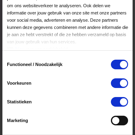
Veelgestelde Vragen
om ons websiteverkeer te analyseren. Ook delen we
informatie over jouw gebruik van onze site met onze partners
voor social media, adverteren en analyse. Deze partners
Kan ik het saldo in delen besteden?
kunnen deze gegevens combineren met andere informatie die
je aan ze hebt verstrekt of die ze hebben verzameld op basis
Ja, je mag het saldo van je VVV
van jouw gebruik van hun services.
cadeaukaart in delen uitgeven.
Klik
hier
voor ons cookiebeleid.
Toestemmingsselectie
Functioneel / Noodzakelijk
Hoelang blijft mijn saldo geldig?
Het volledige saldo op de VVV cadeaukaart
Voorkeuren
is minimaal drie jaar geldig.
Statistieken
Kan ik het saldo in delen besteden?
Ja, je mag het saldo van je VVV
Marketing
cadeaukaart in delen uitgeven.