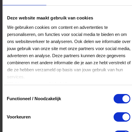
Grand Café Het Schaftlokaal
Deze website maakt gebruik van cookies
Hutteweg 24
We gebruiken cookies om content en advertenties te
7071BV
Ulft
personaliseren, om functies voor social media te bieden en om
ons websiteverkeer te analyseren. Ook delen we informatie over
jouw gebruik van onze site met onze partners voor social media,
Veelgestelde Vragen
adverteren en analyse. Deze partners kunnen deze gegevens
combineren met andere informatie die je aan ze hebt verstrekt of
Kan ik het saldo in delen besteden?
die ze hebben verzameld op basis van jouw gebruik van hun
services.
Ja, je mag het saldo van je VVV
Klik
hier
voor ons cookiebeleid.
cadeaukaart in delen uitgeven.
Toestemmingsselectie
Functioneel / Noodzakelijk
Hoelang blijft mijn saldo geldig?
Voorkeuren
Het volledige saldo op de VVV cadeaukaart
is minimaal drie jaar geldig.