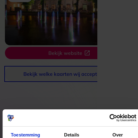
Bekijk website
Bekijk welke kaarten wij accepteren
Bestedingslocaties
Toestemming
Details
Over