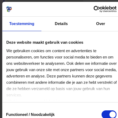
dak maakt Kruller zo aantrekkelijk voor bezoekers
die Otterlo op een ontspannen manier willen
beleven.
Toestemming
Details
Over
Bestedingslocaties
Deze website maakt gebruik van cookies
We gebruiken cookies om content en advertenties te
personaliseren, om functies voor social media te bieden en om
ons websiteverkeer te analyseren. Ook delen we informatie over
Grand Cafe Hotel Kruller
jouw gebruik van onze site met onze partners voor social media,
Dorpsstraat 19
adverteren en analyse. Deze partners kunnen deze gegevens
6731AS
Otterlo
combineren met andere informatie die je aan ze hebt verstrekt of
die ze hebben verzameld op basis van jouw gebruik van hun
services.
Veelgestelde Vragen
Klik
hier
voor ons cookiebeleid.
Toestemmingsselectie
Kan ik het saldo in delen besteden?
Functioneel / Noodzakelijk