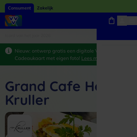
Consument
Zakelijk
card van het jaar 2026
Winkels, webshops en uitjes
Keuze uit 18.000 locaties
Nieuw: ontwerp gratis een digitale VVV
Cadeaukaart met eigen foto!
Lees meer
>
Grand Cafe Hotel
Kruller