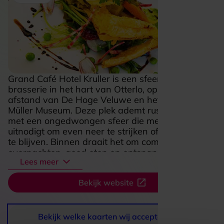
Grand Café Hotel Kruller is een sfeervol hotel met
brasserie in het hart van Otterlo, op steenworp
afstand van De Hoge Veluwe en het Kröller-
Müller Museum. Deze plek ademt rust en warmte,
met een ongedwongen sfeer die meteen
uitnodigt om even neer te strijken of juist langer
te blijven. Binnen draait het om comfortabel
overnachten, goed eten en ontspannen genieten,
Lees meer
van een uitgebreid ontbijt tot een smakelijke
lunch, borrel of diner. De kamers voelen huiselijk
Bekijk website
aan en vormen een fijne uitvalsbasis na een dag
wandelen, fietsen of cultuur snuiven op de
Veluwe. Juist die combinatie van gastvrijheid,
natuur en een gezellige horecaplek onder één
Bekijk welke kaarten wij accepteren