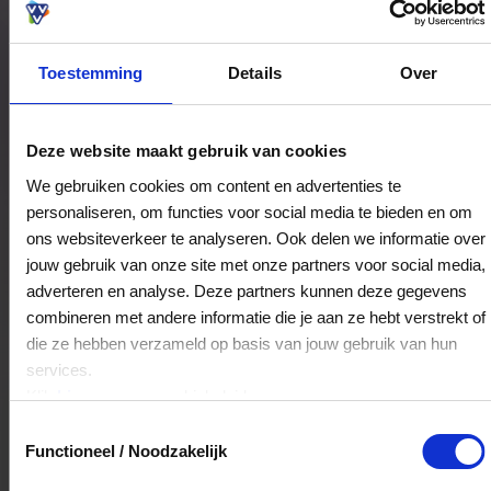
Toestemming
Details
Over
Bestedingslocaties
Deze website maakt gebruik van cookies
We gebruiken cookies om content en advertenties te
personaliseren, om functies voor social media te bieden en om
Gusto-040
ons websiteverkeer te analyseren. Ook delen we informatie over
Gestelsestraat 230
jouw gebruik van onze site met onze partners voor social media,
5654AM
Eindhoven
adverteren en analyse. Deze partners kunnen deze gegevens
combineren met andere informatie die je aan ze hebt verstrekt of
die ze hebben verzameld op basis van jouw gebruik van hun
Veelgestelde Vragen
services.
Klik
hier
voor ons cookiebeleid.
Kan ik het saldo in delen besteden?
Toestemmingsselectie
Functioneel / Noodzakelijk
Ja, je mag het saldo van je VVV
cadeaukaart in delen uitgeven.