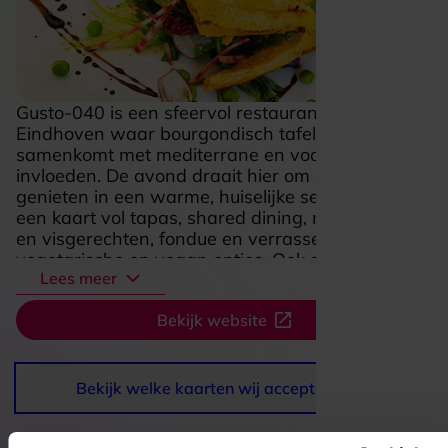
Gusto-040 is een sfeervol restaurant in
Eindhoven waar bourgondisch tafelen
samenkomt met mediterrane en vooral Spaanse
invloeden. De avond draait hier om ontspannen
genieten in een warme, huiselijke setting, met
een kaart vol tapas, shared dining, mooie vlees-
en visgerechten, fondue en verrassend veel
vegetarische en vegan opties. Ook de drankkaart
Lees meer
en desserts maken het makkelijk om lekker lang
te blijven zitten. Of je nu aanschuift voor een
Bekijk website
uitgebreid diner of een gezellige avond met
vrienden, Gusto-040 voelt uitnodigend, smaakvol
en ongedwongen aan.
Bekijk welke kaarten wij accepteren