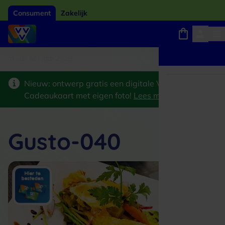
Consument
Zakelijk
ard van het jaar 2026
Winkels, webshops en uitjes
Keuze uit 18.000 locaties
Nieuw: ontwerp gratis een digitale VVV
Cadeaukaart met eigen foto!
Lees meer
>
Gusto-040