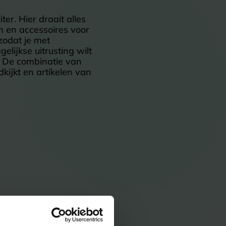
r. Hier draait alles
en en accessoires voor
 zodat je met
elijkse uitrusting wilt
. De combinatie van
ijkt en artikelen van