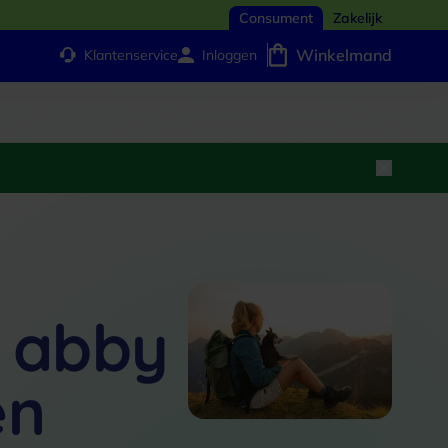
Consument
Zakelijk
Winkelmand
Klantenservice
Inloggen
 abby
en