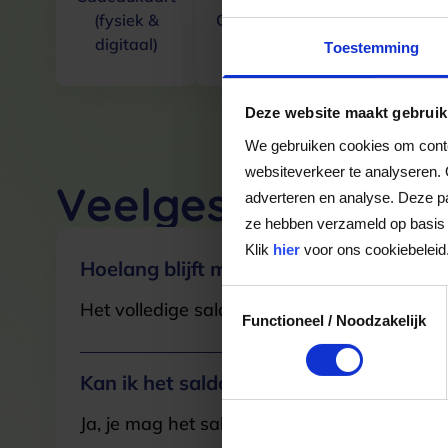
(fysiek &
Cadeaukaart
Cadeaukaar
digitaal)
Toestemming
Deze website maakt gebruik
We gebruiken cookies om conten
websiteverkeer te analyseren. 
Veelgestelde Vra
adverteren en analyse. Deze pa
ze hebben verzameld op basis 
Klik
hier
voor ons cookiebeleid
Hoelang blijft mijn saldo geldig?
Toestemmingsselectie
Het volledige saldo op de VVV cadeaukaart i
Functioneel / Noodzakelijk
Kan ik het saldo in delen besteden?
Ja, je mag het saldo van je VVV cadeaukaar