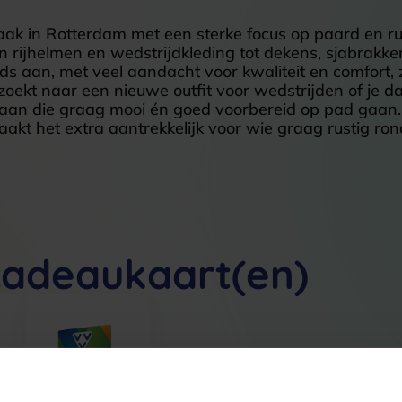
k in Rotterdam met een sterke focus op paard en ruite
 van rijhelmen en wedstrijdkleding tot dekens, sjabrakk
ijds aan, met veel aandacht voor kwaliteit en comfort,
zoekt naar een nieuwe outfit voor wedstrijden of je dag
rs aan die graag mooi én goed voorbereid op pad gaan
 het extra aantrekkelijk voor wie graag rustig rondk
cadeaukaart(en)
&
VVV Shop &
Chill