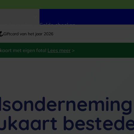
art besteden
Saldo checken
Giftcard van het jaar 2026
kaart met eigen foto!
Lees meer
>
lsonderneming
ukaart bested