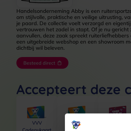
Handelsonderneming Abby is een ruitersportzaa
om stijlvolle, praktische en veilige uitrusting,
je paard. De collectie voelt verzorgd en eigent
vertrouwen het zadel in stapt. Of je nu gericht 
aanvullen, deze zaak spreekt ruiterliefhebbe
een uitgebreide webshop en een showroom maakt
dichtbij wil beleven.
Besteed direct
Accepteert deze 
VVV
VVV Lekker
VVV Game 
Cadeaukaart
& Weg
Play