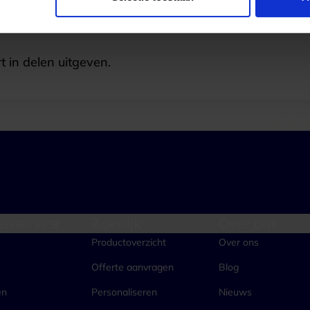
t in delen uitgeven.
enservice
Zakelijk
Over ons
Productoverzicht
Over ons
Offerte aanvragen
Blog
en
Personaliseren
Nieuws