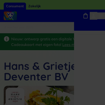
Consument
Zakelijk
ard van het jaar 2026
Winkels, webshops en uitjes
Keuze uit 18.000 locaties
Nieuw: ontwerp gratis een digitale VVV
Cadeaukaart met eigen foto!
Lees meer
>
Hans & Grietje
Deventer BV