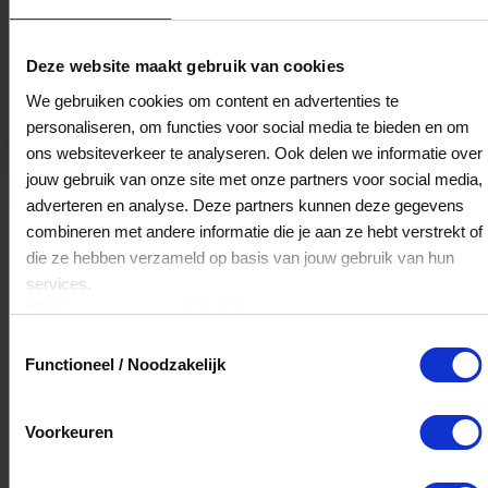
Hans & Grietje Deventer BV
Deze website maakt gebruik van cookies
Brink 76
We gebruiken cookies om content en advertenties te
7411BW
Deventer
personaliseren, om functies voor social media te bieden en om
ons websiteverkeer te analyseren. Ook delen we informatie over
jouw gebruik van onze site met onze partners voor social media,
Veelgestelde Vragen
adverteren en analyse. Deze partners kunnen deze gegevens
combineren met andere informatie die je aan ze hebt verstrekt of
Kan ik het saldo in delen besteden?
die ze hebben verzameld op basis van jouw gebruik van hun
services.
Ja, je mag het saldo van je VVV
Klik
hier
voor ons cookiebeleid.
cadeaukaart in delen uitgeven.
Toestemmingsselectie
Functioneel / Noodzakelijk
Hoelang blijft mijn saldo geldig?
Voorkeuren
Het volledige saldo op de VVV cadeaukaart
is minimaal drie jaar geldig.