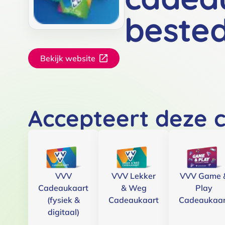
beste
Bekijk website
Accepteert deze 
VVV
VVV Lekker
VVV Game 
Cadeaukaart
& Weg
Play
(fysiek &
Cadeaukaart
Cadeaukaar
digitaal)