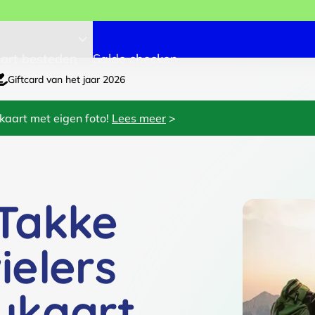
art besteden
Saldo checken
Giftcard van het jaar 2026
kaart met eigen foto!
Lees meer
>
Takke
elers
ukaart