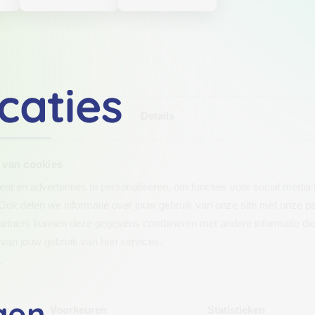
caties
Details
 van cookies
t en advertenties te personaliseren, om functies voor social media
Ook delen we informatie over jouw gebruik van onze site met onze pa
rtners kunnen deze gegevens combineren met andere informatie die j
van jouw gebruik van hun services.
.
gen
Voorkeuren
Statistieken