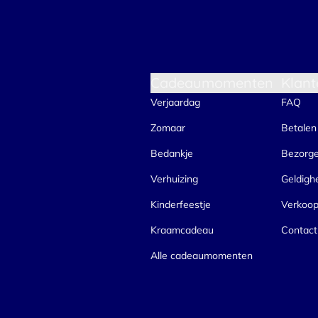
Cadeaumomenten
Klant
Verjaardag
FAQ
Zomaar
Betalen
Bedankje
Bezorg
Verhuizing
Geldigh
Kinderfeestje
Verkoo
Kraamcadeau
Contact
Alle cadeaumomenten