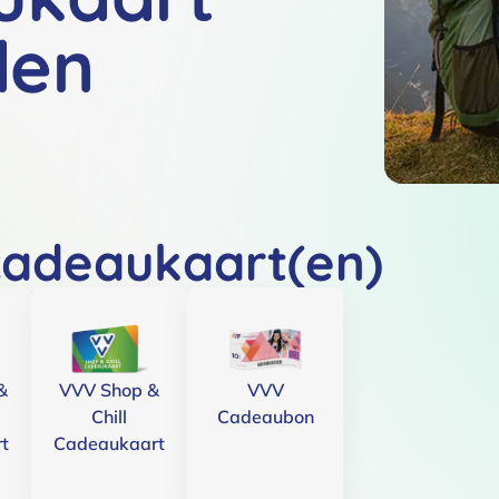
den
cadeaukaart(en)
&
VVV Shop &
VVV
Chill
Cadeaubon
t
Cadeaukaart