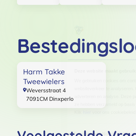
Bestedingslo
Toestemming
Harm Takke
Deze website maakt gebruik
Tweewielers
We gebruiken cookies om conten
websiteverkeer te analyseren. 
Weversstraat 4
adverteren en analyse. Deze pa
7091CM
Dinxperlo
ze hebben verzameld op basis 
Klik
hier
voor ons cookiebeleid
Toestemmingsselectie
Veelgestelde Vra
Functioneel / Noodzakelijk