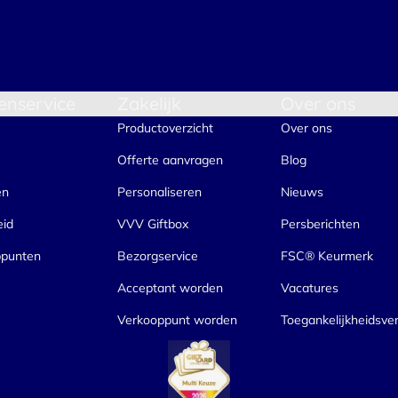
enservice
Zakelijk
Over ons
Productoverzicht
Over ons
Offerte aanvragen
Blog
en
Personaliseren
Nieuws
eid
VVV Giftbox
Persberichten
ppunten
Bezorgservice
FSC® Keurmerk
Acceptant worden
Vacatures
Verkooppunt worden
Toegankelijkheidsver