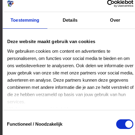
Toestemming
Details
Over
Bestedingslocaties
Deze website maakt gebruik van cookies
We gebruiken cookies om content en advertenties te
personaliseren, om functies voor social media te bieden en om
Harms Mode
ons websiteverkeer te analyseren. Ook delen we informatie over
Diepswal 17
jouw gebruik van onze site met onze partners voor social media,
9101LA
Dokkum
adverteren en analyse. Deze partners kunnen deze gegevens
combineren met andere informatie die je aan ze hebt verstrekt of
die ze hebben verzameld op basis van jouw gebruik van hun
Veelgestelde Vragen
services.
Klik
hier
voor ons cookiebeleid.
Kan ik het saldo in delen besteden?
Toestemmingsselectie
Functioneel / Noodzakelijk
Ja, je mag het saldo van je VVV
cadeaukaart in delen uitgeven.