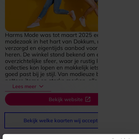
Harms Mode was tot maart 2025 een bekende
modezaak in het hart van Dokkum, met een
verzorgd en eigentijds aanbod voor dames en
heren. De winkel stond bekend om een prettige,
overzichtelijke sfeer, waar je rustig langs de
collecties kon lopen en makkelijk iets vond dat
goed past bij je stijl. Van modieuze basics tot
nettere items en sterke merken, alles draaide hier
Lees meer
om verzorgd voor de dag komen met kleding die
goed voelt én goed oogt. Juist die combinatie van
Bekijk website
persoonlijke aandacht, een nette winkelbeleving
en een brede keuze maakte Harms Mode
jarenlang een vertrouwd adres voor
modeliefhebbers in de regio.
Bekijk welke kaarten wij accepteren