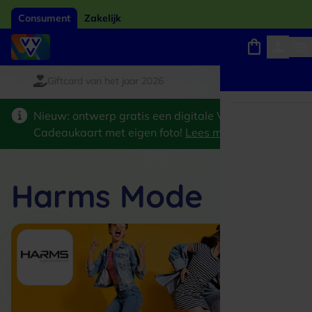
Consument
Zakelijk
Giftcard van het jaar 2026
Winkels, webshops en uitjes
Keuze uit 18.000 locaties
Nieuw: ontwerp gratis een digitale VVV
Cadeaukaart met eigen foto!
Lees meer
>
Harms Mode