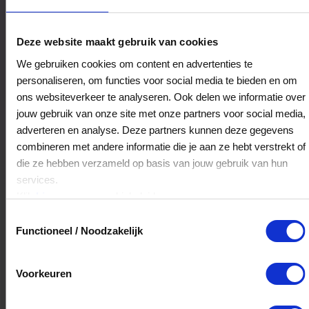
Harms Wonen & Slapen
Deze website maakt gebruik van cookies
Vlasstraat 4-10
We gebruiken cookies om content en advertenties te
9101MX
Dokkum
personaliseren, om functies voor social media te bieden en om
ons websiteverkeer te analyseren. Ook delen we informatie over
jouw gebruik van onze site met onze partners voor social media,
Veelgestelde Vragen
adverteren en analyse. Deze partners kunnen deze gegevens
combineren met andere informatie die je aan ze hebt verstrekt of
Hoelang blijft mijn saldo geldig?
die ze hebben verzameld op basis van jouw gebruik van hun
services.
Het volledige saldo op de VVV cadeaukaart
Klik
hier
voor ons cookiebeleid.
is minimaal drie jaar geldig.
Toestemmingsselectie
Functioneel / Noodzakelijk
Kan ik het saldo in delen besteden?
Voorkeuren
Ja, je mag het saldo van je VVV
cadeaukaart in delen uitgeven.