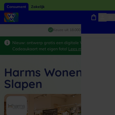
Consument
Zakelijk
Winkels, webshops en uitjes
Giftcard van het jaar 2026
Keuze uit 18.000 locaties
Nieuw: ontwerp gratis een digitale VVV
Cadeaukaart met eigen foto!
Lees meer
>
Harms Wonen &
Slapen