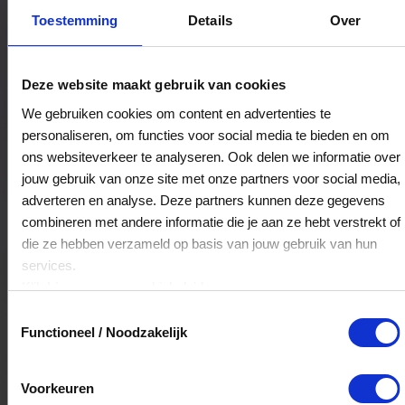
Bestedingslocaties
Toestemming
Details
Over
Deze website maakt gebruik van cookies
Herberg de morgenstond
We gebruiken cookies om content en advertenties te
St. Barbarastraat 35
personaliseren, om functies voor social media te bieden en om
ons websiteverkeer te analyseren. Ook delen we informatie over
5766PC
Griendtsveen
jouw gebruik van onze site met onze partners voor social media,
adverteren en analyse. Deze partners kunnen deze gegevens
Veelgestelde Vragen
combineren met andere informatie die je aan ze hebt verstrekt of
die ze hebben verzameld op basis van jouw gebruik van hun
services.
Kan ik het saldo in delen besteden?
Klik
hier
voor ons cookiebeleid.
Ja, je mag het saldo van je VVV
Toestemmingsselectie
cadeaukaart in delen uitgeven.
Functioneel / Noodzakelijk
Voorkeuren
Hoelang blijft mijn saldo geldig?