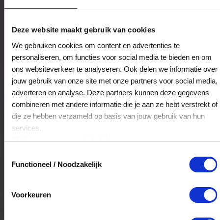
Herenmode Piet Koopmans & Zn.
Deze website maakt gebruik van cookies
Woldstraat 8
We gebruiken cookies om content en advertenties te
7941LJ
Meppel
personaliseren, om functies voor social media te bieden en om
ons websiteverkeer te analyseren. Ook delen we informatie over
jouw gebruik van onze site met onze partners voor social media,
Veelgestelde Vragen
adverteren en analyse. Deze partners kunnen deze gegevens
combineren met andere informatie die je aan ze hebt verstrekt of
Kan ik het saldo in delen besteden?
die ze hebben verzameld op basis van jouw gebruik van hun
services.
Ja, je mag het saldo van je VVV
Klik
hier
voor ons cookiebeleid.
cadeaukaart in delen uitgeven.
Toestemmingsselectie
Functioneel / Noodzakelijk
Hoelang blijft mijn saldo geldig?
Voorkeuren
Het volledige saldo op de VVV cadeaukaart
is minimaal drie jaar geldig.