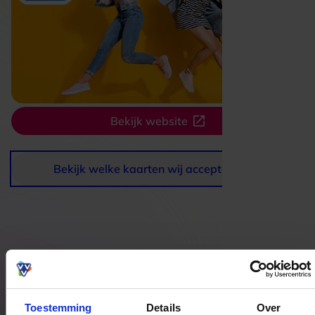
Bekijk website
Bekijk welke kaarten wij accepteren
Bestedingslocaties
Toestemming
Details
Over