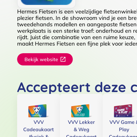
Hermes Fietsen is een veelzijdige fietsenwink
plezier fietsen. In de showroom vind je een br
tweedehands modellen en aangepaste fietsen, 
werkplaats is een sterke troef: onderhoud en r
rijdt. Juist die combinatie van een ruime keuz
maakt Hermes Fietsen een fijne plek voor ied
Bekijk website
Accepteert deze 
VVV
VVV Lekker
VVV Game 
Cadeaukaart
& Weg
Play
(fysiek &
Cadeaukaart
Cadeaukaar