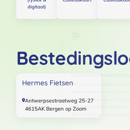
digitaal)
Bestedingslo
Toestemming
Deze website maakt gebruik
Hermes Fietsen
We gebruiken cookies om conten
websiteverkeer te analyseren. 
adverteren en analyse. Deze pa
Antwerpsestraatweg 25-27
ze hebben verzameld op basis 
4615AK
Bergen op Zoom
Klik
hier
voor ons cookiebeleid
Toestemmingsselectie