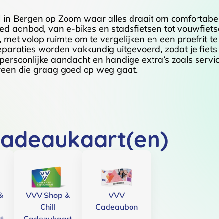
el in Bergen op Zoom waar alles draait om comfortabel
eed aanbod, van e-bikes en stadsfietsen tot vouwfiets
met volop ruimte om te vergelijken en een proefrit t
eparaties worden vakkundig uitgevoerd, zodat je fiets
e, persoonlijke aandacht en handige extra’s zoals serv
ereen die graag goed op weg gaat.
cadeaukaart(en)
&
VVV Shop &
VVV
Chill
Cadeaubon
t
Cadeaukaart