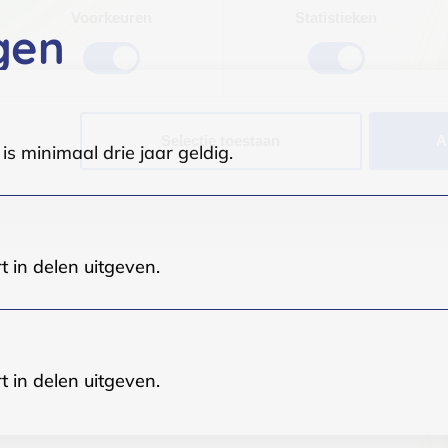
Voorkeuren
Statistieken
gen
Selectie toestaan
A
s minimaal drie jaar geldig.
t in delen uitgeven.
t in delen uitgeven.