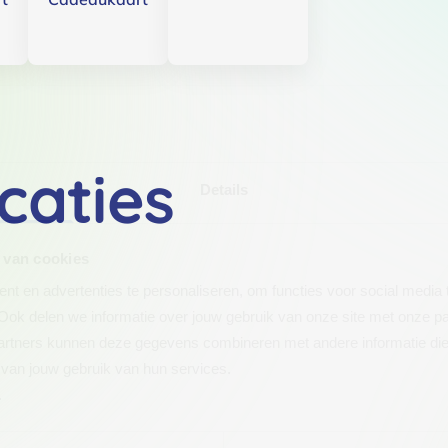
caties
Details
 van cookies
t en advertenties te personaliseren, om functies voor social media
Ook delen we informatie over jouw gebruik van onze site met onze pa
rtners kunnen deze gegevens combineren met andere informatie die j
van jouw gebruik van hun services.
.