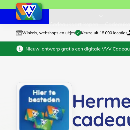
Cadeaukaart kopen
Cadeauka
Winkels, webshops en uitjes
Keuze uit 18.000 locaties
Nieuw: ontwerp gratis een digitale VVV Cadeau
Herme
cadea