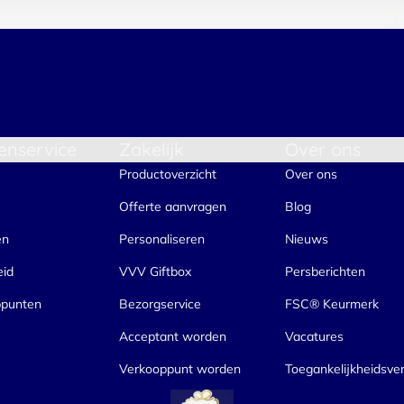
enservice
Zakelijk
Over ons
Productoverzicht
Over ons
Offerte aanvragen
Blog
en
Personaliseren
Nieuws
eid
VVV Giftbox
Persberichten
ppunten
Bezorgservice
FSC® Keurmerk
Acceptant worden
Vacatures
Verkooppunt worden
Toegankelijkheidsver