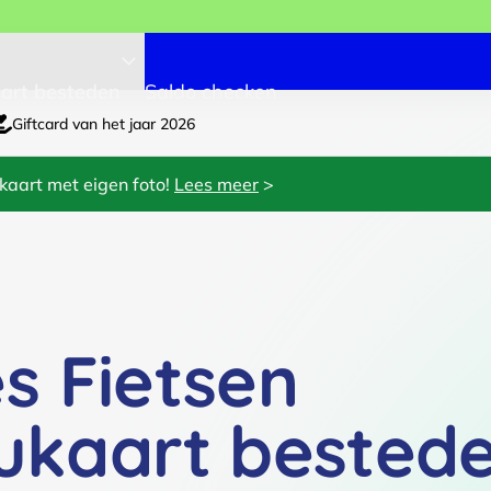
art besteden
Saldo checken
Giftcard van het jaar 2026
kaart met eigen foto!
Lees meer
>
s Fietsen
ukaart bested