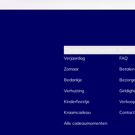
Cadeaumomenten
Klant
Verjaardag
FAQ
Zomaar
Betalen
Bedankje
Bezorg
Verhuizing
Geldigh
Kinderfeestje
Verkoo
Kraamcadeau
Contact
Alle cadeaumomenten