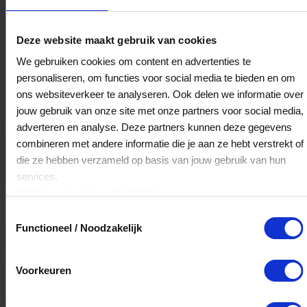
Het Float Moment
Deze website maakt gebruik van cookies
Langstraat 11
We gebruiken cookies om content en advertenties te
5752BE
Deurne
personaliseren, om functies voor social media te bieden en om
ons websiteverkeer te analyseren. Ook delen we informatie over
jouw gebruik van onze site met onze partners voor social media,
Veelgestelde Vragen
adverteren en analyse. Deze partners kunnen deze gegevens
combineren met andere informatie die je aan ze hebt verstrekt of
Kan ik het saldo in delen besteden?
die ze hebben verzameld op basis van jouw gebruik van hun
services.
Ja, je mag het saldo van je VVV
Klik
hier
voor ons cookiebeleid.
cadeaukaart in delen uitgeven.
Toestemmingsselectie
Functioneel / Noodzakelijk
Hoelang blijft mijn saldo geldig?
Voorkeuren
Het volledige saldo op de VVV cadeaukaart
is minimaal drie jaar geldig.