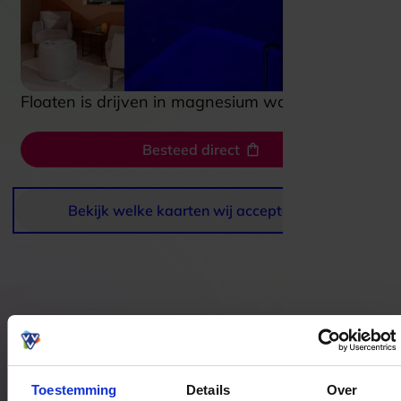
Floaten is drijven in magnesium warm water.
Besteed direct
Bekijk welke kaarten wij accepteren
Bestedingslocaties
Toestemming
Details
Over