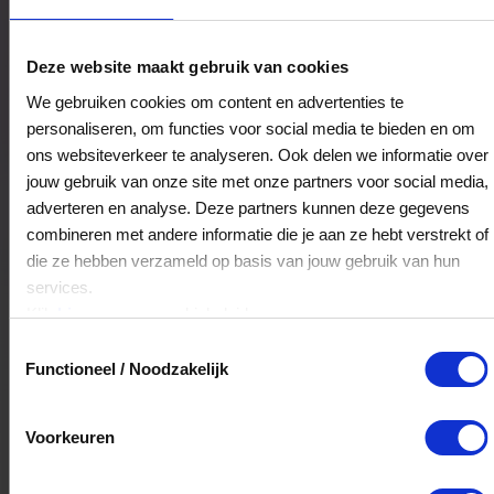
Het Juweliers Huis Krul
Deze website maakt gebruik van cookies
Geerlaan 5-7
We gebruiken cookies om content en advertenties te
2981AP
RIDDERKERK
personaliseren, om functies voor social media te bieden en om
ons websiteverkeer te analyseren. Ook delen we informatie over
jouw gebruik van onze site met onze partners voor social media,
Veelgestelde Vragen
adverteren en analyse. Deze partners kunnen deze gegevens
combineren met andere informatie die je aan ze hebt verstrekt of
Hoelang blijft mijn saldo geldig?
die ze hebben verzameld op basis van jouw gebruik van hun
services.
Het volledige saldo op de VVV cadeaukaart
Klik
hier
voor ons cookiebeleid.
is minimaal drie jaar geldig.
Toestemmingsselectie
Functioneel / Noodzakelijk
Kan ik het saldo in delen besteden?
Voorkeuren
Ja, je mag het saldo van je VVV
cadeaukaart in delen uitgeven.