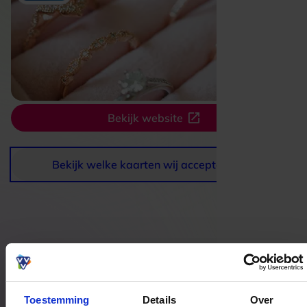
Bekijk website
Bekijk welke kaarten wij accepteren
Bestedingslocaties
Toestemming
Details
Over