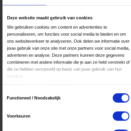
Het Wapen van Munster
Deze website maakt gebruik van cookies
Grote Dam 3
We gebruiken cookies om content en advertenties te
1483BK
De Rijp
personaliseren, om functies voor social media te bieden en om
ons websiteverkeer te analyseren. Ook delen we informatie over
jouw gebruik van onze site met onze partners voor social media,
Veelgestelde Vragen
adverteren en analyse. Deze partners kunnen deze gegevens
combineren met andere informatie die je aan ze hebt verstrekt of
Hoelang blijft mijn saldo geldig?
die ze hebben verzameld op basis van jouw gebruik van hun
services.
Het volledige saldo op de VVV cadeaukaart
Klik
hier
voor ons cookiebeleid.
is minimaal drie jaar geldig.
Toestemmingsselectie
Functioneel / Noodzakelijk
Kan ik het saldo in delen besteden?
Voorkeuren
Ja, je mag het saldo van je VVV
cadeaukaart in delen uitgeven.