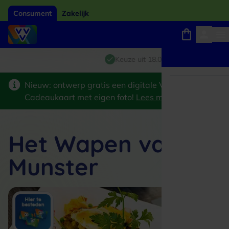
Consument
Zakelijk
Winkels, webshops en uitjes
Giftcard van het jaar 2026
Keuze uit 18.000 locaties
Nieuw: ontwerp gratis een digitale VVV
Cadeaukaart met eigen foto!
Lees meer
>
Het Wapen van
Munster