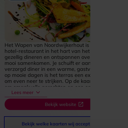
Het Wapen van Noordwijkerhout is een sfeervol
hotel-restaurant in het hart van het dorp, waar
gezellig dineren en ontspannen overnachten
mooi samenkomen. Je schuift er aan voor een
verzorgd diner in een warme, gastvrije setting en
op mooie dagen is het terras een extra fijne plek
om even neer te strijken. Op de kaart draait het
om smaakvolle gerechten en een ongedwongen
Lees meer
avond uit, of je nu met z’n tweeën komt of met
een groter gezelschap. Wie langer wil blijven,
Bekijk website
slaapt in een van de comfortabele kamers en
begint de volgende dag rustig met ontbijt. Juist
die combinatie van knusse sfeer, goed eten en
een centrale ligging maakt Het Wapen van
Bekijk welke kaarten wij accepteren