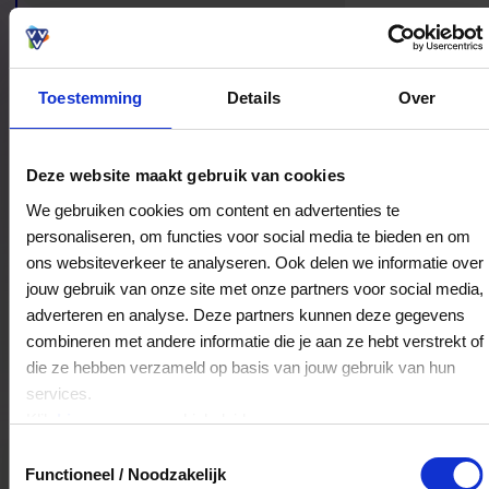
Noordwijkerhout zo aantrekkelijk voor een avond
weg of een verblijf in de Bollenstreek.
Toestemming
Details
Over
Bestedingslocaties
Deze website maakt gebruik van cookies
We gebruiken cookies om content en advertenties te
personaliseren, om functies voor social media te bieden en om
ons websiteverkeer te analyseren. Ook delen we informatie over
Het Wapen van Noordwijkerhout
jouw gebruik van onze site met onze partners voor social media,
Dorpsstraat 14
adverteren en analyse. Deze partners kunnen deze gegevens
2211GC
Noordwijkerhout
combineren met andere informatie die je aan ze hebt verstrekt of
die ze hebben verzameld op basis van jouw gebruik van hun
services.
Veelgestelde Vragen
Klik
hier
voor ons cookiebeleid.
Toestemmingsselectie
Kan ik het saldo in delen besteden?
Functioneel / Noodzakelijk