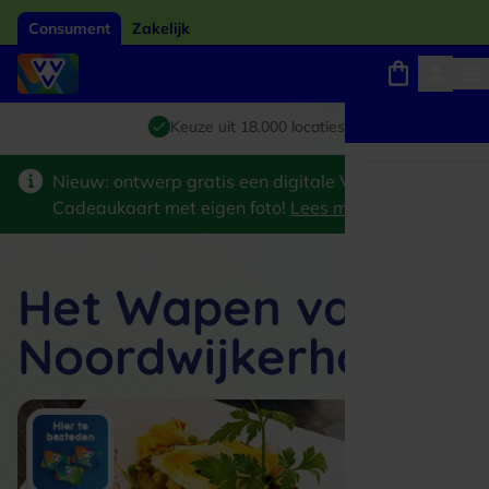
Consument
Zakelijk
Winkels, webshops en uitjes
Giftcard van het jaar 2026
Keuze uit 18.000 locaties
Nieuw: ontwerp gratis een digitale VVV
Cadeaukaart met eigen foto!
Lees meer
>
Het Wapen van
Noordwijkerhout