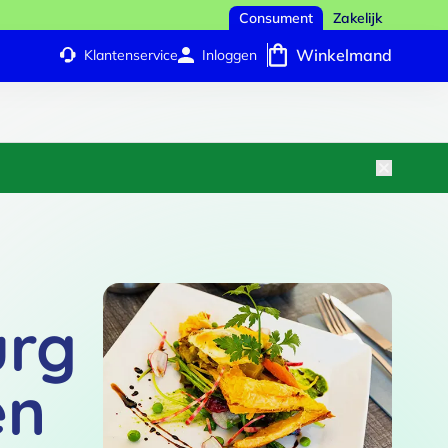
Consument
Zakelijk
Winkelmand
Klantenservice
Inloggen
urg
en