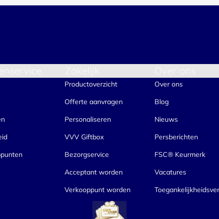
enservice
Zakelijk
Over ons
Productoverzicht
Over ons
Offerte aanvragen
Blog
en
Personaliseren
Nieuws
eid
VVV Giftbox
Persberichten
ppunten
Bezorgservice
FSC® Keurmerk
Acceptant worden
Vacatures
Verkooppunt worden
Toegankelijkheidsver