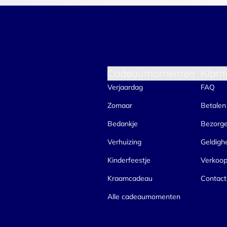
Cadeaumomenten
Klant
Verjaardag
FAQ
Zomaar
Betalen
Bedankje
Bezorg
Verhuizing
Geldigh
Kinderfeestje
Verkoo
Kraamcadeau
Contact
Alle cadeaumomenten