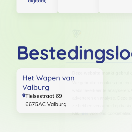
digitaal)
Bestedingslo
Toestemming
Deze website maakt gebruik
Het Wapen van
We gebruiken cookies om conten
Valburg
websiteverkeer te analyseren. 
Tielsestraat 69
adverteren en analyse. Deze pa
6675AC
Valburg
ze hebben verzameld op basis 
Klik
hier
voor ons cookiebeleid
Toestemmingsselectie