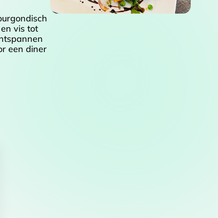
ourgondisch
en vis tot
 ontspannen
or een diner