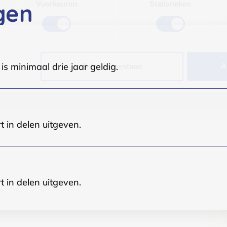
gen
Voorkeuren
Statistieken
s minimaal drie jaar geldig.
Selectie toestaan
A
t in delen uitgeven.
t in delen uitgeven.