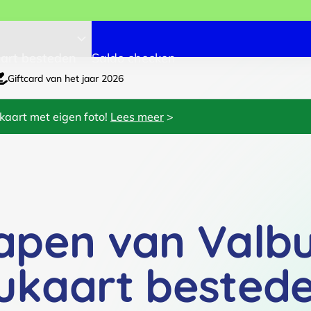
art besteden
Saldo checken
Giftcard van het jaar 2026
kaart met eigen foto!
Lees meer
>
apen van Valb
ukaart bested