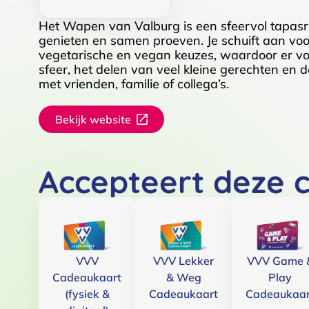
Het Wapen van Valburg is een sfeervol tapasr
genieten en samen proeven. Je schuift aan voo
vegetarische en vegan keuzes, waardoor er voo
sfeer, het delen van veel kleine gerechten en d
met vrienden, familie of collega’s.
Bekijk website
Accepteert deze 
VVV
VVV Lekker
VVV Game 
Cadeaukaart
& Weg
Play
(fysiek &
Cadeaukaart
Cadeaukaar