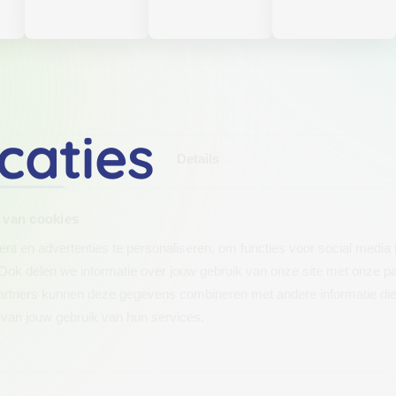
caties
Details
 van cookies
t en advertenties te personaliseren, om functies voor social media
Ook delen we informatie over jouw gebruik van onze site met onze pa
rtners kunnen deze gegevens combineren met andere informatie die j
van jouw gebruik van hun services.
.