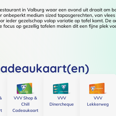
estaurant in Valburg waar een avond uit draait om b
r onbeperkt medium sized tapasgerechten, van vlees 
r ieder gezelschap volop variatie op tafel komt. De
e focus op gezellig tafelen maken dit een fijne plek vo
cadeaukaart(en)
&
VVV Shop &
VVV
VVV
Chill
Dinercheque
Lekkerweg
t
Cadeaukaart