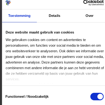
Toestemming
Details
Over
Bestedingslocaties
Deze website maakt gebruik van cookies
We gebruiken cookies om content en advertenties te
personaliseren, om functies voor social media te bieden en om
Hippe Kippe
ons websiteverkeer te analyseren. Ook delen we informatie over
Walstraat 31
jouw gebruik van onze site met onze partners voor social media,
7061CA
Terborg
adverteren en analyse. Deze partners kunnen deze gegevens
combineren met andere informatie die je aan ze hebt verstrekt of
die ze hebben verzameld op basis van jouw gebruik van hun
Veelgestelde Vragen
services.
Klik
hier
voor ons cookiebeleid.
Kan ik het saldo in delen besteden?
Toestemmingsselectie
Functioneel / Noodzakelijk
Ja, je mag het saldo van je VVV
cadeaukaart in delen uitgeven.