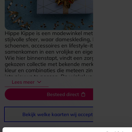
Hippe Kippe is een modewinkel met een frisse,
stijlvolle sfeer, waar dameskleding, kinderkleding,
schoenen, accessoires en lifestyle-items
samenkomen in een vrolijke en eigentijdse mix.
Wie hier binnenstapt, vindt een zorgvuldig
gekozen collectie met bekende merken, volop
kleur en combinaties die meteen zin geven om
iets nieuws te passen. De winkel voelt
Lees meer
toegankelijk en persoonlijk aan, met aandacht
voor stijl én gemak, waardoor je rustig kunt
Besteed direct
rondkijken en tegelijk volop inspiratie opdoet voor
een complete outfit of een leuk cadeau. Dat
maakt Hippe Kippe extra aantrekkelijk voor wie
houdt van mode met karakter en een
Bekijk welke kaarten wij accepteren
winkelervaring die warm, verzorgd en net even
feestelijker aanvoelt dan gemiddeld.