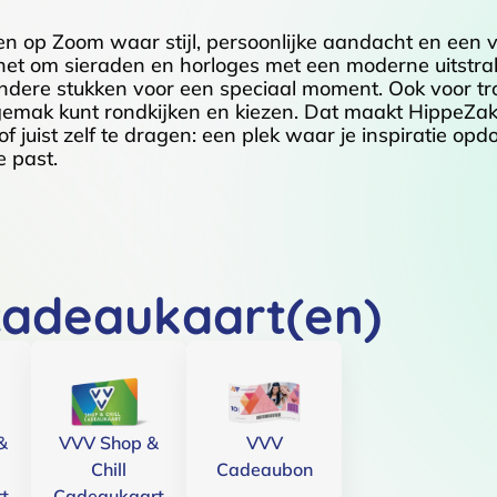
gen op Zoom waar stijl, persoonlijke aandacht en een
het om sieraden en horloges met een moderne uitstra
zondere stukken voor een speciaal moment. Ook voor t
e gemak kunt rondkijken en kiezen. Dat maakt HippeZak
 juist zelf te dragen: een plek waar je inspiratie opdo
e past.
cadeaukaart(en)
&
VVV Shop &
VVV
Chill
Cadeaubon
t
Cadeaukaart