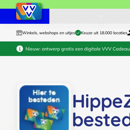
Cadeaukaart kopen
Cadeauka
Winkels, webshops en uitjes
Keuze uit 18.000 locaties
Nieuw: ontwerp gratis een digitale VVV Cadeau
Hippe
beste