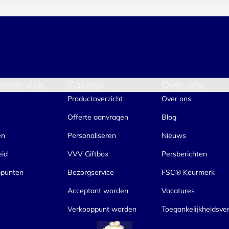
enservice
Zakelijk
Over ons
Productoverzicht
Over ons
Offerte aanvragen
Blog
en
Personaliseren
Nieuws
eid
VVV Giftbox
Persberichten
ppunten
Bezorgservice
FSC® Keurmerk
Acceptant worden
Vacatures
Verkooppunt worden
Toegankelijkheidsver