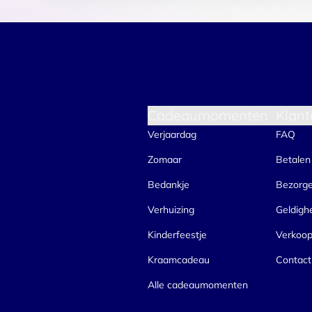
Cadeaumomenten
Klant
Verjaardag
FAQ
Zomaar
Betalen
Bedankje
Bezorg
Verhuizing
Geldigh
Kinderfeestje
Verkoo
Kraamcadeau
Contact
Alle cadeaumomenten