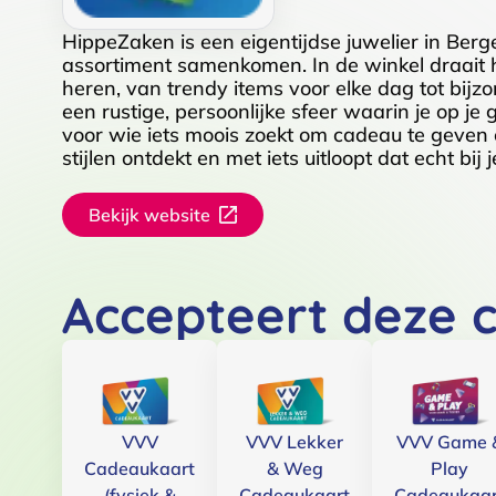
HippeZaken is een eigentijdse juwelier in Ber
assortiment samenkomen. In de winkel draait 
heren, van trendy items voor elke dag tot bij
een rustige, persoonlijke sfeer waarin je op j
voor wie iets moois zoekt om cadeau te geven of
stijlen ontdekt en met iets uitloopt dat echt bij j
Bekijk website
Accepteert deze 
VVV
VVV Lekker
VVV Game 
Cadeaukaart
& Weg
Play
(fysiek &
Cadeaukaart
Cadeaukaar