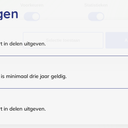
Voorkeuren
Statistieken
gen
Selectie toestaan
A
t in delen uitgeven.
s minimaal drie jaar geldig.
t in delen uitgeven.