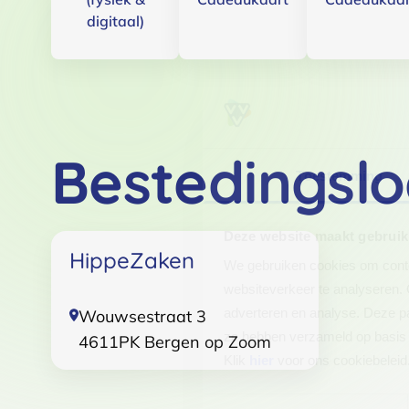
digitaal)
Bestedingslo
Toestemming
Deze website maakt gebruik
HippeZaken
We gebruiken cookies om conten
websiteverkeer te analyseren. 
adverteren en analyse. Deze pa
Wouwsestraat 3
ze hebben verzameld op basis 
4611PK
Bergen op Zoom
Klik
hier
voor ons cookiebeleid
Toestemmingsselectie