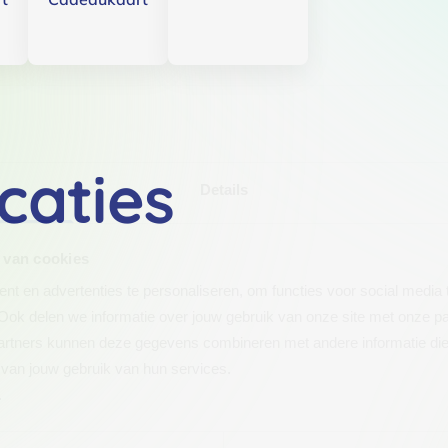
caties
Details
 van cookies
t en advertenties te personaliseren, om functies voor social media
Ook delen we informatie over jouw gebruik van onze site met onze pa
rtners kunnen deze gegevens combineren met andere informatie die j
van jouw gebruik van hun services.
.