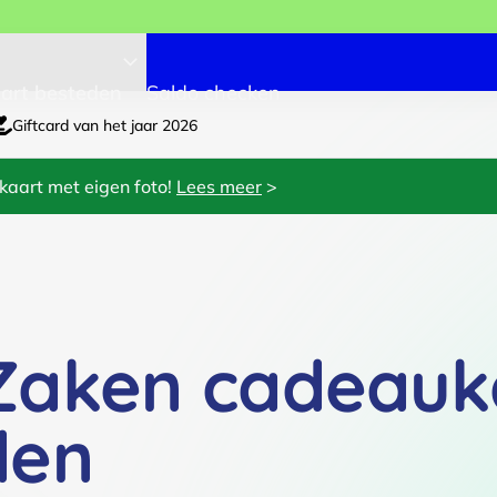
art besteden
Saldo checken
Giftcard van het jaar 2026
kaart met eigen foto!
Lees meer
>
Zaken cadeauk
den