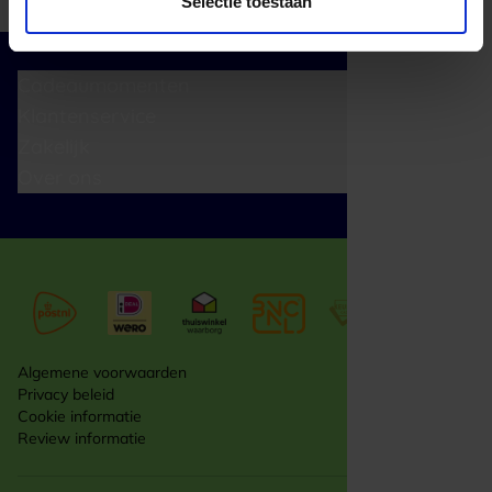
Selectie toestaan
Cadeaumomenten
Klantenservice
Zakelijk
Over ons
Algemene voorwaarden
Privacy beleid
Cookie informatie
Review informatie