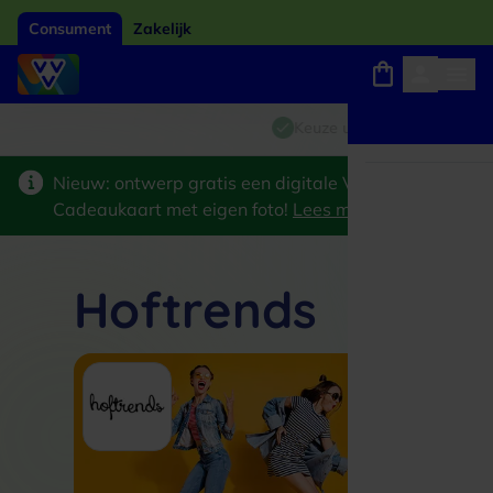
Consument
Zakelijk
Winkels, webshops en uitjes
Giftcard van het jaar 2026
Keuze uit 18.000 locaties
Nieuw: ontwerp gratis een digitale VVV
Cadeaukaart met eigen foto!
Lees meer
>
Hoftrends