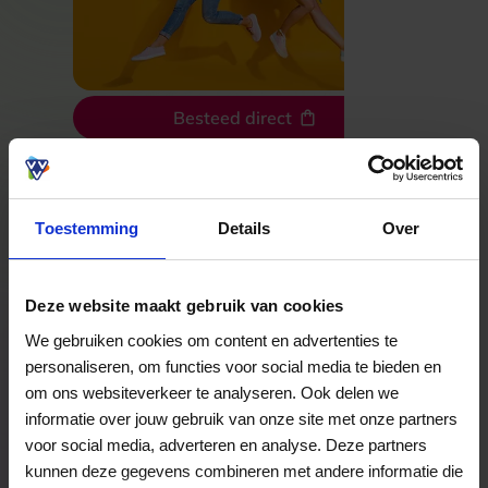
Besteed direct
Bekijk welke kaarten wij accepteren
Toestemming
Details
Over
Veelgestelde Vragen
Deze website maakt gebruik van cookies
We gebruiken cookies om content en advertenties te
Hoelang blijft mijn saldo geldig?
personaliseren, om functies voor social media te bieden en
Het volledige saldo op de VVV cadeaukaart
om ons websiteverkeer te analyseren. Ook delen we
is minimaal drie jaar geldig.
informatie over jouw gebruik van onze site met onze partners
voor social media, adverteren en analyse. Deze partners
kunnen deze gegevens combineren met andere informatie die