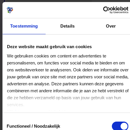
rondkijkt en woonideeën wil opdoen.
Toestemming
Details
Over
Bestedingslocaties
Deze website maakt gebruik van cookies
We gebruiken cookies om content en advertenties te
personaliseren, om functies voor social media te bieden en om
ons websiteverkeer te analyseren. Ook delen we informatie over
Hoogebeen Interieur
jouw gebruik van onze site met onze partners voor social media,
Dorpsstraat 36-38
adverteren en analyse. Deze partners kunnen deze gegevens
3881BD
Putten
combineren met andere informatie die je aan ze hebt verstrekt of
die ze hebben verzameld op basis van jouw gebruik van hun
services.
Veelgestelde Vragen
Klik
hier
voor ons cookiebeleid.
Toestemmingsselectie
Hoelang blijft mijn saldo geldig?
Functioneel / Noodzakelijk