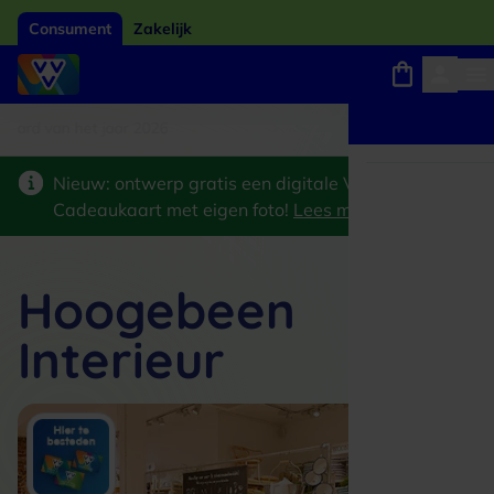
Consument
Zakelijk
ard van het jaar 2026
Winkels, webshops en uitjes
Keuze uit 18.000 locaties
Nieuw: ontwerp gratis een digitale VVV
Cadeaukaart met eigen foto!
Lees meer
>
Hoogebeen
Interieur