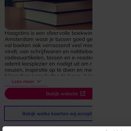
Hoogstins is een sfeervolle boekwinkel in
Amsterdam waar je tussen goed gevulde kasten
vol boeken ook verrassend veel mooie extra’s
vindt, van schrijfwaren en notitieboeken tot
cadeauartikelen, tassen en e-readers. De winkel
ademt leesplezier en nodigt uit om rustig rond te
neuzen, inspiratie op te doen en met iets
bijzonders naar buiten te lopen. Juist die mix van
Lees meer
boeken, persoonlijke boekentips en originele
vondsten geeft Hoogstins een warme, eigen
Bekijk website
uitstraling. Of je nu binnenstapt voor een nieuwe
roman, een fijn schetsboek of een cadeau met
karakter, hier voelt winkelen als een klein
uitstapje voor lezers en liefhebbers van mooie
Bekijk welke kaarten wij accepteren
spullen.