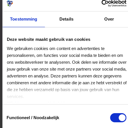
Toestemming
Details
Over
Bestedingslocaties
Deze website maakt gebruik van cookies
We gebruiken cookies om content en advertenties te
personaliseren, om functies voor social media te bieden en om
Hoogstins
ons websiteverkeer te analyseren. Ook delen we informatie over
Kinkerstraat 115-119
jouw gebruik van onze site met onze partners voor social media,
1053DL
Amsterdam
adverteren en analyse. Deze partners kunnen deze gegevens
combineren met andere informatie die je aan ze hebt verstrekt of
die ze hebben verzameld op basis van jouw gebruik van hun
Veelgestelde Vragen
services.
Klik
hier
voor ons cookiebeleid.
Kan ik het saldo in delen besteden?
Toestemmingsselectie
Functioneel / Noodzakelijk
Ja, je mag het saldo van je VVV
cadeaukaart in delen uitgeven.