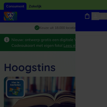
Consument
Zakelijk
Winkels, webshops en uitjes
Giftcard van het jaar 2026
Keuze uit 18.000 locaties
Nieuw: ontwerp gratis een digitale VVV
Cadeaukaart met eigen foto!
Lees meer
>
Hoogstins