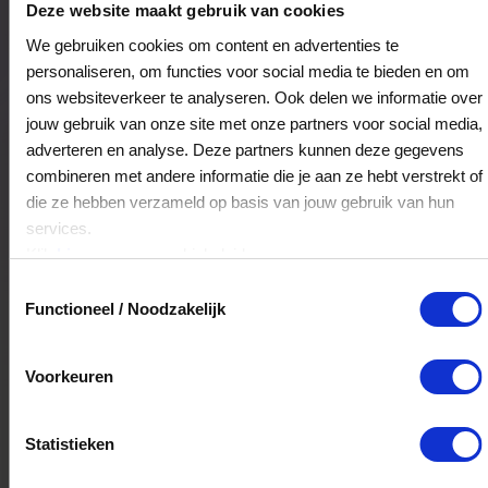
Deze website maakt gebruik van cookies
9831TB
Aduard
We gebruiken cookies om content en advertenties te
personaliseren, om functies voor social media te bieden en om
Veelgestelde Vragen
ons websiteverkeer te analyseren. Ook delen we informatie over
jouw gebruik van onze site met onze partners voor social media,
Kan ik het saldo in delen besteden?
adverteren en analyse. Deze partners kunnen deze gegevens
combineren met andere informatie die je aan ze hebt verstrekt of
Ja, je mag het saldo van je VVV
die ze hebben verzameld op basis van jouw gebruik van hun
cadeaukaart in delen uitgeven.
services.
Klik
hier
voor ons cookiebeleid.
Toestemmingsselectie
Hoelang blijft mijn saldo geldig?
Functioneel / Noodzakelijk
Het volledige saldo op de VVV cadeaukaart
is minimaal drie jaar geldig.
Voorkeuren
Kan ik het saldo in delen besteden?
Statistieken