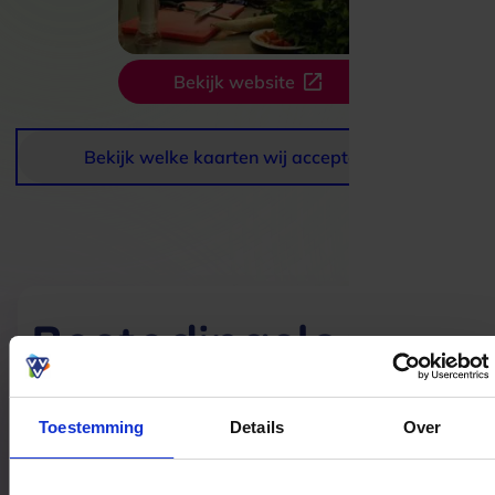
Bekijk website
Bekijk welke kaarten wij accepteren
Bestedingslocaties
Toestemming
Details
Over
HR Aduard
Friesestraatweg 13