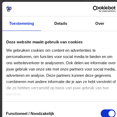
sfeer maakt deze plek aantrekkelijk voor iedereen
die verzorging en zichtbare resultaten graag
samen ziet komen.
Toestemming
Details
Over
Bestedingslocaties
Deze website maakt gebruik van cookies
We gebruiken cookies om content en advertenties te
personaliseren, om functies voor social media te bieden en om
ons websiteverkeer te analyseren. Ook delen we informatie over
Huidinstituut Versailles
jouw gebruik van onze site met onze partners voor social media,
Hilbersplein 24-25
adverteren en analyse. Deze partners kunnen deze gegevens
1944RB
Beverwijk
combineren met andere informatie die je aan ze hebt verstrekt of
die ze hebben verzameld op basis van jouw gebruik van hun
services.
Veelgestelde Vragen
Klik
hier
voor ons cookiebeleid.
Toestemmingsselectie
Kan ik het saldo in delen besteden?
Functioneel / Noodzakelijk