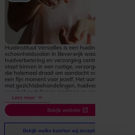
Huidinstituut Versailles is een huidinstituut en
schoonheidssalon in Beverwijk waar
huidverbetering en verzorging centraal staan. Je
stapt binnen in een rustige, verzorgde omgeving
die helemaal draait om aandacht voor je huid en
een fijn moment voor jezelf. Het aanbod is breed,
met gezichtsbehandelingen, huidverjonging,
acnebehandelingen, peelings en ontharing,
Lees meer
aangevuld met moderne apparatuur en
huidverbeterende producten. Vooral als je jouw
Bekijk website
huid een frisse boost wilt geven of gericht wilt
werken aan onzuiverheden, pigmentvlekjes of
fijne lijntjes, zit je hier goed. De combinatie van
professionele behandelingen en een ontspannen
Bekijk welke kaarten wij accepteren