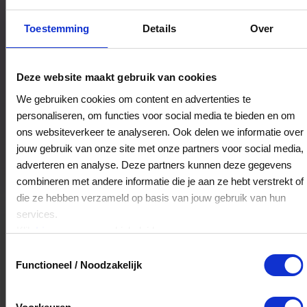
Postcode
Toestemming
Details
Over
Plaats
Deze website maakt gebruik van cookies
We gebruiken cookies om content en advertenties te
personaliseren, om functies voor social media te bieden en om
Zoeken
ons websiteverkeer te analyseren. Ook delen we informatie over
jouw gebruik van onze site met onze partners voor social media,
adverteren en analyse. Deze partners kunnen deze gegevens
combineren met andere informatie die je aan ze hebt verstrekt of
Veelgestelde Vragen
die ze hebben verzameld op basis van jouw gebruik van hun
services.
Hoelang blijft mijn saldo geldig?
Klik
hier
voor ons cookiebeleid.
Toestemmingsselectie
Het volledige saldo op de VVV cadeaukaart
Functioneel / Noodzakelijk
is minimaal drie jaar geldig.