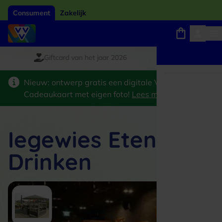
Consument
Zakelijk
Giftcard van het jaar 2026
Winkels, webshops en uitjes
Keuze uit 18.000 locaties
Nieuw: ontwerp gratis een digitale VVV
Cadeaukaart met eigen foto!
Lees meer
>
Iegewies Eten &
Drinken