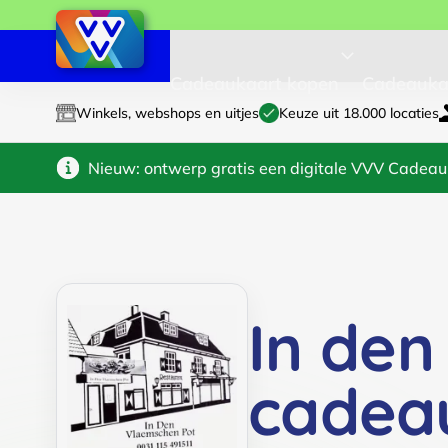
Cadeaukaart kopen
Cadeauka
Winkels, webshops en uitjes
Keuze uit 18.000 locaties
Nieuw: ontwerp gratis een digitale VVV Cadeau
In den
cadea