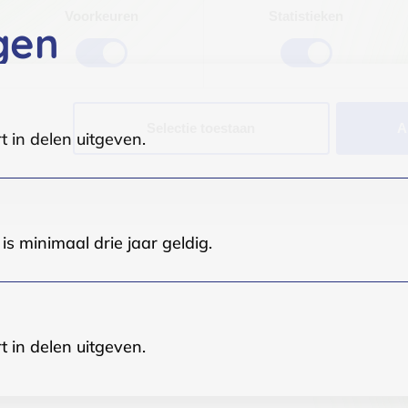
Voorkeuren
Statistieken
gen
Selectie toestaan
A
t in delen uitgeven.
s minimaal drie jaar geldig.
t in delen uitgeven.