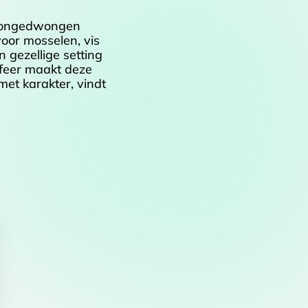
e, ongedwongen
oor mosselen, vis
n gezellige setting
sfeer maakt deze
met karakter, vindt