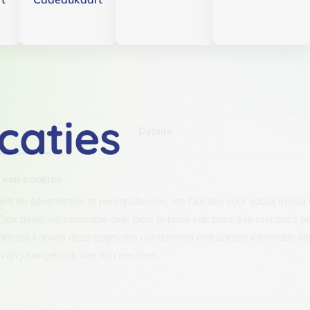
caties
Details
 van cookies
t en advertenties te personaliseren, om functies voor social media
Ook delen we informatie over jouw gebruik van onze site met onze pa
rtners kunnen deze gegevens combineren met andere informatie die j
van jouw gebruik van hun services.
.