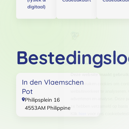
digitaal)
Bestedingslo
Toestemming
Deze website maakt gebruik
In den Vlaemschen
We gebruiken cookies om conten
Pot
websiteverkeer te analyseren. 
adverteren en analyse. Deze pa
Philipsplein 16
ze hebben verzameld op basis 
4553AM
Philippine
Klik
hier
voor ons cookiebeleid
Toestemmingsselectie