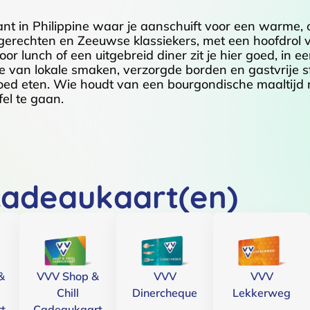
rant in Philippine waar je aanschuift voor een warm
gerechten en Zeeuwse klassiekers, met een hoofdrol v
r lunch of een uitgebreid diner zit je hier goed, in ee
tie van lokale smaken, verzorgde borden en gastvrije 
goed eten. Wie houdt van een bourgondische maaltijd 
el te gaan.
cadeaukaart(en)
&
VVV Shop &
VVV
VVV
Chill
Dinercheque
Lekkerweg
t
Cadeaukaart