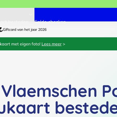
art besteden
Saldo checken
Giftcard van het jaar 2026
kaart met eigen foto!
Lees meer
>
 Vlaemschen P
ukaart bested