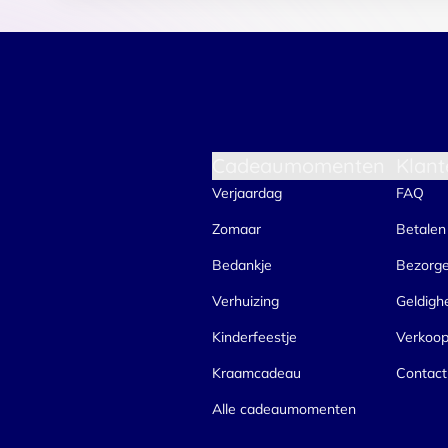
Cadeaumomenten
Klant
Verjaardag
FAQ
Zomaar
Betalen
Bedankje
Bezorg
Verhuizing
Geldigh
Kinderfeestje
Verkoo
Kraamcadeau
Contact
Alle cadeaumomenten