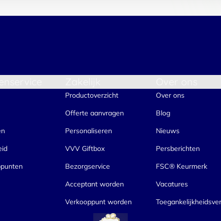
enservice
Zakelijk
Over ons
Productoverzicht
Over ons
Offerte aanvragen
Blog
en
Personaliseren
Nieuws
eid
VVV Giftbox
Persberichten
ppunten
Bezorgservice
FSC® Keurmerk
Acceptant worden
Vacatures
Verkooppunt worden
Toegankelijkheidsver