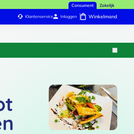
Consument
Zakelijk
Winkelmand
Klantenservice
Inloggen
ot
en