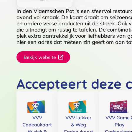
In den Vlaemschen Pot is een sfeervol restau
avond vol smaak. De kaart draait om seizoens
en andere verse producten uit de streek. Ook voo
die uitnodigt om rustig te tafelen. De combina
plek extra aantrekkelijk voor liefhebbers van 
hier een adres dat meteen zin geeft om aan taf
Bekijk website
Accepteert deze 
VVV
VVV Lekker
VVV Game 
Cadeaukaart
& Weg
Play
(fysiek &
Cadeaukaart
Cadeaukaar