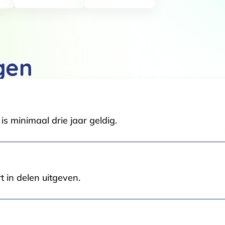
Details
 van cookies
t en advertenties te personaliseren, om functies voor social media
gen
Ook delen we informatie over jouw gebruik van onze site met onze pa
rtners kunnen deze gegevens combineren met andere informatie die j
van jouw gebruik van hun services.
.
s minimaal drie jaar geldig.
Voorkeuren
Statistieken
t in delen uitgeven.
Selectie toestaan
A