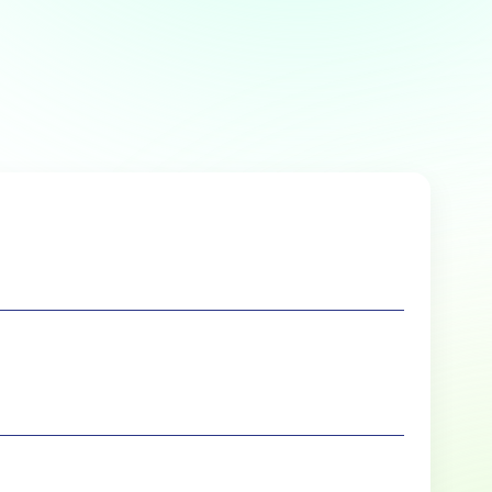
Over
 te bieden en om ons
rtners voor social media,
e aan ze hebt verstrekt of die
Marketing
lle cookies toestaan