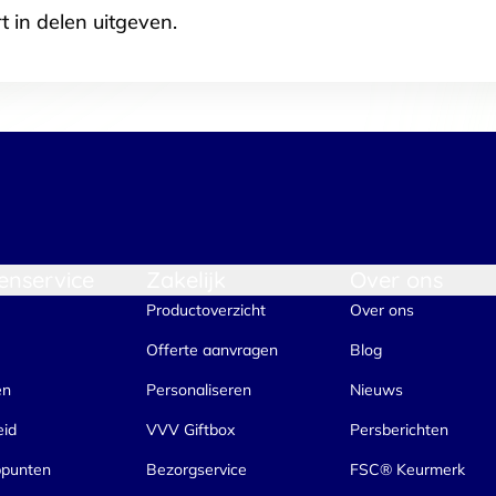
t in delen uitgeven.
enservice
Zakelijk
Over ons
Productoverzicht
Over ons
Offerte aanvragen
Blog
en
Personaliseren
Nieuws
eid
VVV Giftbox
Persberichten
ppunten
Bezorgservice
FSC® Keurmerk