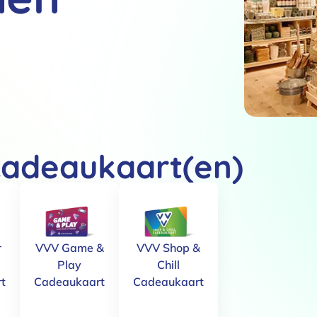
cadeaukaart(en)
r
VVV Game &
VVV Shop &
Play
Chill
t
Cadeaukaart
Cadeaukaart