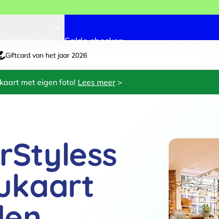
art besteden
Saldo checken
Giftcard van het jaar 2026
kaart met eigen foto!
Lees meer
>
orStyless
ukaart
den