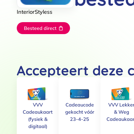
InteriorStyless
Besteed direct
Accepteert deze 
VVV
Cadeaucode
VVV Lekke
Cadeaukaart
gekocht vóór
& Weg
(fysiek &
23-4-25
Cadeaukaar
digitaal)