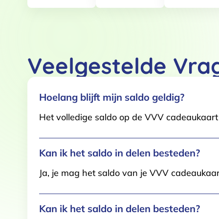
Toestemming
Deze website maakt gebruik
We gebruiken cookies om conten
Veelgestelde Vra
websiteverkeer te analyseren. 
adverteren en analyse. Deze pa
ze hebben verzameld op basis 
Hoelang blijft mijn saldo geldig?
Klik
hier
voor ons cookiebeleid
Het volledige saldo op de VVV cadeaukaart i
Toestemmingsselectie
Functioneel / Noodzakelijk
Kan ik het saldo in delen besteden?
Ja, je mag het saldo van je VVV cadeaukaar
Kan ik het saldo in delen besteden?