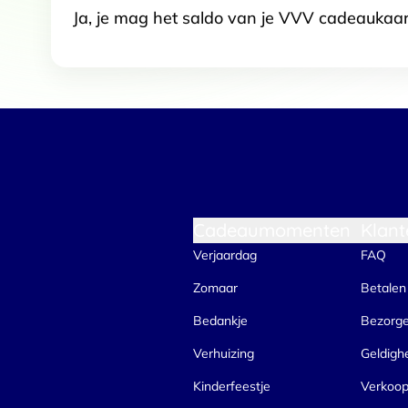
Ja, je mag het saldo van je VVV cadeaukaar
Cadeaumomenten
Klant
Verjaardag
FAQ
Zomaar
Betalen
Bedankje
Bezorg
Verhuizing
Geldigh
Kinderfeestje
Verkoo