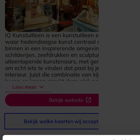
IQ Kunstuitleen is een kunstuitleen en galerie
waar hedendaagse kunst centraal staat. Je stapt
binnen in een inspirerende omgeving vol
schilderijen, zeefdrukken en sculpturen van
uiteenlopende kunstenaars, met genoeg variatie
om echt iets te vinden dat past bij je smaak en
interieur. Juist die combinatie van kijken, kiezen,
huren en kopen maakt deze plek aantrekkelijk: je
Lees meer
ontdekt verrassende werken, wisselt makkelijk af
en haalt op een toegankelijke manier kunst in
Bekijk website
huis. Voor liefhebbers van sfeer, kleur en karakter
is dit een adres waar je graag rustig rondkijkt en
telkens weer iets nieuws ziet.
Bekijk welke kaarten wij accepteren