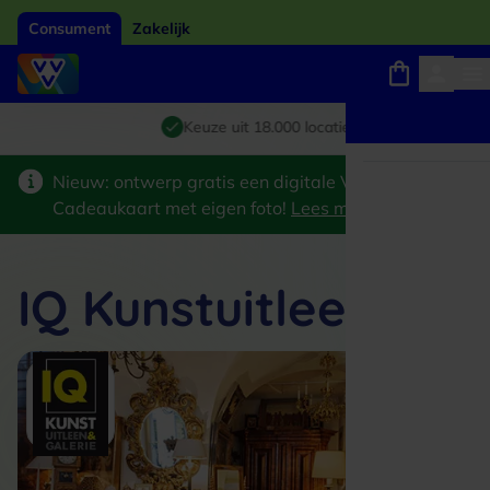
Consument
Zakelijk
Winkels, webshops en uitjes
Giftcard van het jaar 2026
Keuze uit 18.000 locaties
Nieuw: ontwerp gratis een digitale VVV
Cadeaukaart met eigen foto!
Lees meer
>
IQ Kunstuitleen