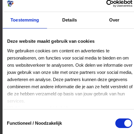
Toestemming
Details
Over
Bestedingslocaties
Deze website maakt gebruik van cookies
We gebruiken cookies om content en advertenties te
personaliseren, om functies voor social media te bieden en om
IQ Kunstuitleen
ons websiteverkeer te analyseren. Ook delen we informatie over
Havik 37-a
jouw gebruik van onze site met onze partners voor social media,
3811EX
Amersfoort
adverteren en analyse. Deze partners kunnen deze gegevens
combineren met andere informatie die je aan ze hebt verstrekt of
die ze hebben verzameld op basis van jouw gebruik van hun
Veelgestelde Vragen
services.
Klik
hier
voor ons cookiebeleid.
Kan ik het saldo in delen besteden?
Toestemmingsselectie
Functioneel / Noodzakelijk
Ja, je mag het saldo van je VVV
cadeaukaart in delen uitgeven.