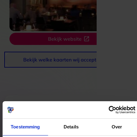
Bekijk website
Bekijk welke kaarten wij accepteren
Bestedingslocaties
Toestemming
Details
Over