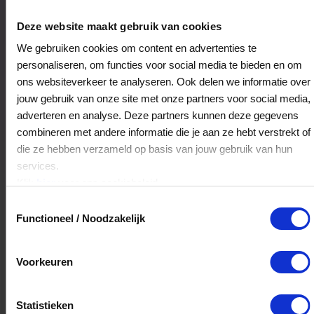
Jackies NYCuisine
Grote Poot 19
Deze website maakt gebruik van cookies
7411KE
Deventer
We gebruiken cookies om content en advertenties te
personaliseren, om functies voor social media te bieden en om
ons websiteverkeer te analyseren. Ook delen we informatie over
Veelgestelde Vragen
jouw gebruik van onze site met onze partners voor social media,
adverteren en analyse. Deze partners kunnen deze gegevens
Hoelang blijft mijn saldo geldig?
combineren met andere informatie die je aan ze hebt verstrekt of
die ze hebben verzameld op basis van jouw gebruik van hun
Het volledige saldo op de VVV cadeaukaart
services.
is minimaal drie jaar geldig.
Klik
hier
voor ons cookiebeleid.
Toestemmingsselectie
Functioneel / Noodzakelijk
Kan ik het saldo in delen besteden?
Ja, je mag het saldo van je VVV
Voorkeuren
cadeaukaart in delen uitgeven.
Statistieken