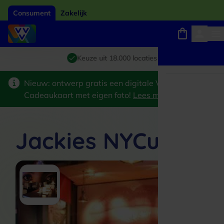
Consument
Zakelijk
Winkels, webshops en uitjes
Giftcard van het jaar 2026
Keuze uit 18.000 locaties
Nieuw: ontwerp gratis een digitale VVV
Cadeaukaart met eigen foto!
Lees meer
>
Jackies NYCuisine