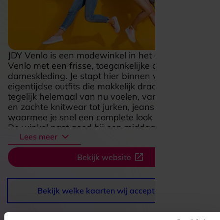
JDY Venlo is een modewinkel in het centrum van
Venlo met een frisse, toegankelijke collectie
dameskleding. Je stapt hier binnen voor
eigentijdse outfits die makkelijk draagbaar zijn en
tegelijk helemaal van nu voelen, van fijne basics
en zachte knitwear tot jurken, jeans en blouses
waarmee je snel een complete look samenstelt.
De winkel past goed bij een middag shoppen in
Lees meer
de binnenstad: overzichtelijk, stijlvol en gericht op
mode die leuk geprijsd is zonder in te leveren op
Bekijk website
uitstraling. Daardoor is JDY Venlo een fijne stop
als je zin hebt in iets nieuws voor elke dag, een
seizoensupdate zoekt of gewoon even wilt
rondkijken tussen trendy items met een
Bekijk welke kaarten wij accepteren
vrouwelijke, ontspannen vibe.