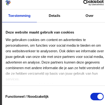
Toestemming
Details
Over
Bestedingslocaties
Deze website maakt gebruik van cookies
We gebruiken cookies om content en advertenties te
personaliseren, om functies voor social media te bieden en om
JDY Venlo
ons websiteverkeer te analyseren. Ook delen we informatie over
Lomstraat 12
jouw gebruik van onze site met onze partners voor social media,
5911GN
Venlo
adverteren en analyse. Deze partners kunnen deze gegevens
combineren met andere informatie die je aan ze hebt verstrekt of
die ze hebben verzameld op basis van jouw gebruik van hun
Veelgestelde Vragen
services.
Klik
hier
voor ons cookiebeleid.
Kan ik het saldo in delen besteden?
Toestemmingsselectie
Functioneel / Noodzakelijk
Ja, je mag het saldo van je VVV
cadeaukaart in delen uitgeven.