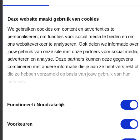
Jetten mode & schoenen
Deze website maakt gebruik van cookies
Piusstraat 22-24/26
We gebruiken cookies om content en advertenties te
6467EH
Kerkrade
personaliseren, om functies voor social media te bieden en om
ons websiteverkeer te analyseren. Ook delen we informatie over
jouw gebruik van onze site met onze partners voor social media,
Veelgestelde Vragen
adverteren en analyse. Deze partners kunnen deze gegevens
combineren met andere informatie die je aan ze hebt verstrekt of
Kan ik het saldo in delen besteden?
die ze hebben verzameld op basis van jouw gebruik van hun
services.
Ja, je mag het saldo van je VVV
Klik
hier
voor ons cookiebeleid.
cadeaukaart in delen uitgeven.
Toestemmingsselectie
Functioneel / Noodzakelijk
Hoelang blijft mijn saldo geldig?
Voorkeuren
Het volledige saldo op de VVV cadeaukaart
is minimaal drie jaar geldig.