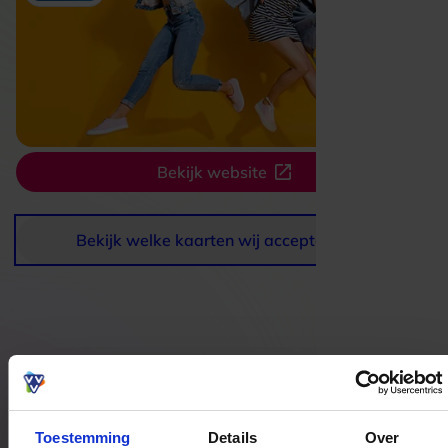
Bekijk website
Bekijk welke kaarten wij accepteren
Bestedingslocaties
Toestemming
Details
Over