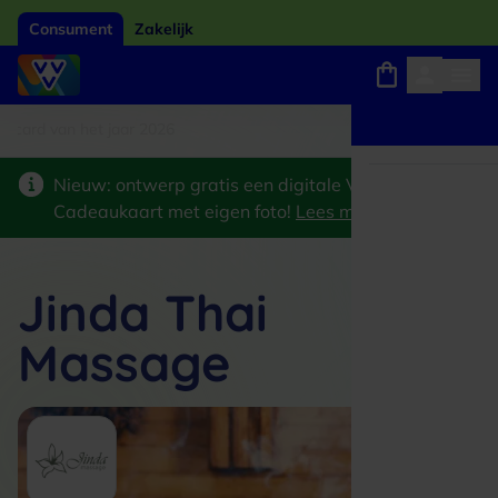
Consument
Zakelijk
card van het jaar 2026
Winkels, webshops en uitjes
Keuze uit 18.000 locaties
Nieuw: ontwerp gratis een digitale VVV
Cadeaukaart met eigen foto!
Lees meer
>
Jinda Thai
Massage