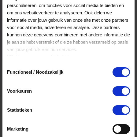
personaliseren, om functies voor social media te bieden en
om ons websiteverkeer te analyseren. Ook delen we
Veelgestelde Vragen
informatie over jouw gebruik van onze site met onze partners
voor social media, adverteren en analyse. Deze partners
kunnen deze gegevens combineren met andere informatie die
Hoelang blijft mijn saldo geldig?
je aan ze hebt verstrekt of die ze hebben verzameld op basis
van jouw gebruik van hun services.
Het volledige saldo op de VVV cadeaukaart
Klik
hier
voor ons cookiebeleid.
is minimaal drie jaar geldig.
Toestemmingsselectie
Functioneel / Noodzakelijk
Kan ik het saldo in delen besteden?
Voorkeuren
Ja, je mag het saldo van je VVV
cadeaukaart in delen uitgeven.
Statistieken
Kan ik het saldo in delen besteden?
Marketing
Ja, je mag het saldo van je VVV