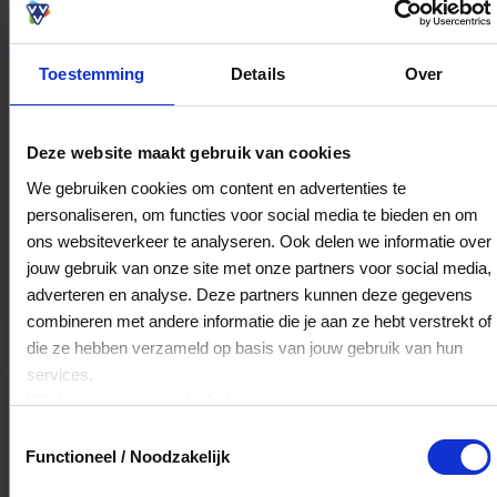
Toestemming
Details
Over
Bestedingslocaties
Deze website maakt gebruik van cookies
We gebruiken cookies om content en advertenties te
personaliseren, om functies voor social media te bieden en om
Juwelier Bloom
ons websiteverkeer te analyseren. Ook delen we informatie over
Brabantse Turfmarkt 74
jouw gebruik van onze site met onze partners voor social media,
2611CP
Delft
adverteren en analyse. Deze partners kunnen deze gegevens
combineren met andere informatie die je aan ze hebt verstrekt of
die ze hebben verzameld op basis van jouw gebruik van hun
Veelgestelde Vragen
services.
Klik
hier
voor ons cookiebeleid.
Kan ik het saldo in delen besteden?
Toestemmingsselectie
Functioneel / Noodzakelijk
Ja, je mag het saldo van je VVV
cadeaukaart in delen uitgeven.