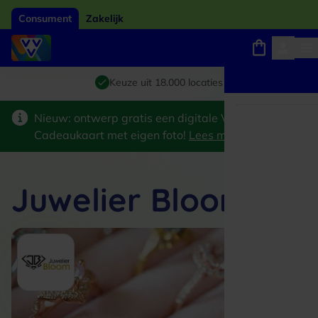
Consument
Zakelijk
Winkels, webshops en uitjes
Giftcard van het jaar 2026
Keuze uit 18.000 locaties
Nieuw: ontwerp gratis een digitale VVV
Cadeaukaart met eigen foto!
Lees meer
>
Juwelier Bloom