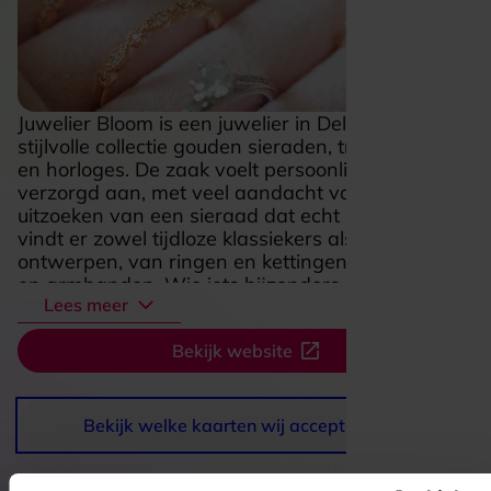
Juwelier Bloom is een juwelier in Delft met een
stijlvolle collectie gouden sieraden, trouwringen
en horloges. De zaak voelt persoonlijk en
verzorgd aan, met veel aandacht voor het
uitzoeken van een sieraad dat echt bij je past. Je
vindt er zowel tijdloze klassiekers als eigentijdse
ontwerpen, van ringen en kettingen tot oorbellen
en armbanden. Wie iets bijzonders zoekt, ontdekt
Lees meer
hier ook maatwerk en de verfijning van een
goudsmidatelier, waardoor een bezoek al snel
Bekijk website
meer wordt dan alleen winkelen. Dat maakt
Juwelier Bloom extra aantrekkelijk voor wie een
bijzonder cadeau zoekt, een trouwring wil
uitkiezen of zichzelf wil verrassen met iets moois.
Bekijk welke kaarten wij accepteren