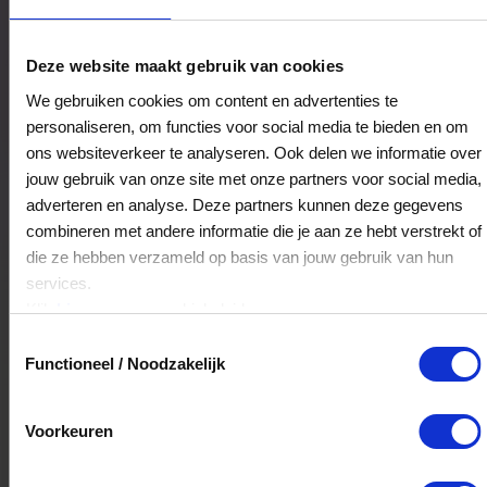
Juwelier Christian van Zijp
Deze website maakt gebruik van cookies
Gedempte Gracht 4
We gebruiken cookies om content en advertenties te
1506CE
Zaandam
personaliseren, om functies voor social media te bieden en om
ons websiteverkeer te analyseren. Ook delen we informatie over
jouw gebruik van onze site met onze partners voor social media,
Veelgestelde Vragen
adverteren en analyse. Deze partners kunnen deze gegevens
combineren met andere informatie die je aan ze hebt verstrekt of
Kan ik het saldo in delen besteden?
die ze hebben verzameld op basis van jouw gebruik van hun
services.
Ja, je mag het saldo van je VVV
Klik
hier
voor ons cookiebeleid.
cadeaukaart in delen uitgeven.
Toestemmingsselectie
Functioneel / Noodzakelijk
Hoelang blijft mijn saldo geldig?
Voorkeuren
Het volledige saldo op de VVV cadeaukaart
is minimaal drie jaar geldig.