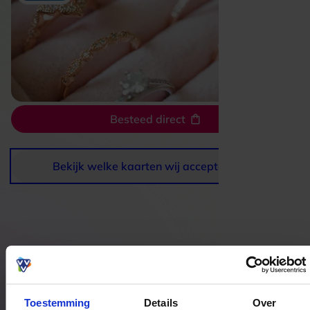
Besteed direct
Bekijk welke kaarten wij accepteren
Bestedingslocaties
Toestemming
Details
Over