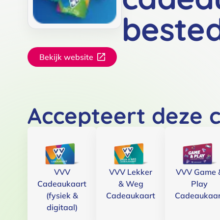
beste
Bekijk website
Accepteert deze 
VVV
VVV Lekker
VVV Game 
Cadeaukaart
& Weg
Play
(fysiek &
Cadeaukaart
Cadeaukaar
digitaal)