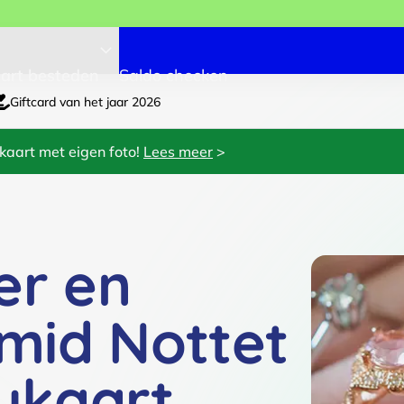
art besteden
Saldo checken
Giftcard van het jaar 2026
kaart met eigen foto!
Lees meer
>
er en
mid Nottet
ukaart