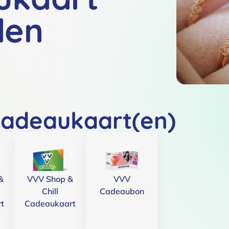
den
cadeaukaart(en)
&
VVV Shop &
VVV
Chill
Cadeaubon
t
Cadeaukaart