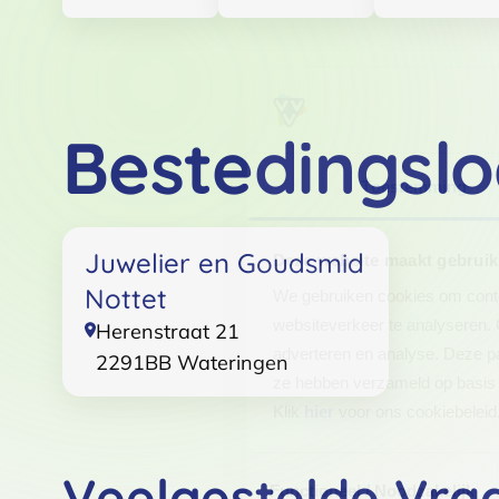
Bestedingslo
Toestemming
Juwelier en Goudsmid
Deze website maakt gebruik
Nottet
We gebruiken cookies om conten
websiteverkeer te analyseren. 
Herenstraat 21
adverteren en analyse. Deze pa
2291BB
Wateringen
ze hebben verzameld op basis 
Klik
hier
voor ons cookiebeleid
Toestemmingsselectie
Veelgestelde Vra
Functioneel / Noodzakelijk