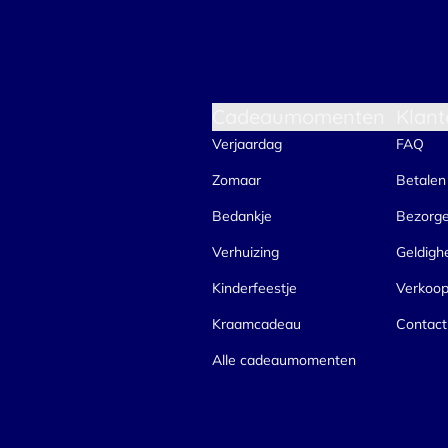
Cadeaumomenten
Klant
Verjaardag
FAQ
Zomaar
Betalen
Bedankje
Bezorg
Verhuizing
Geldigh
Kinderfeestje
Verkoo
Kraamcadeau
Contact
Alle cadeaumomenten