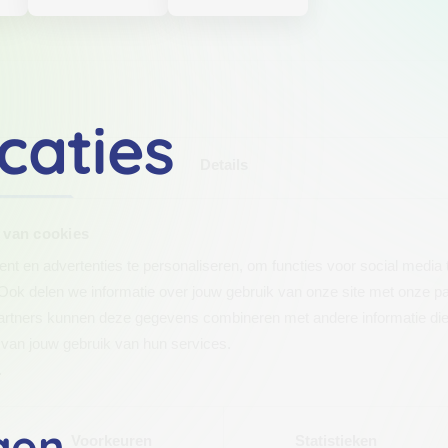
caties
Details
 van cookies
t en advertenties te personaliseren, om functies voor social media
Ook delen we informatie over jouw gebruik van onze site met onze pa
rtners kunnen deze gegevens combineren met andere informatie die j
van jouw gebruik van hun services.
.
gen
Voorkeuren
Statistieken