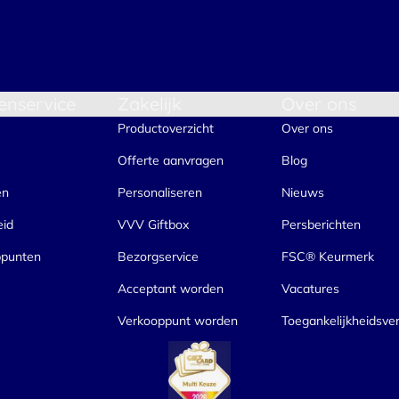
enservice
Zakelijk
Over ons
Productoverzicht
Over ons
Offerte aanvragen
Blog
en
Personaliseren
Nieuws
eid
VVV Giftbox
Persberichten
ppunten
Bezorgservice
FSC® Keurmerk
Acceptant worden
Vacatures
Verkooppunt worden
Toegankelijkheidsver