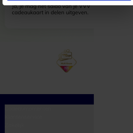
Ja, je mag het saldo van je VVV
cadeaukaart in delen uitgeven.
Cadeaumomenten
Klantenservice
Zakelijk