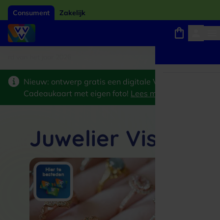
Consument
Zakelijk
ard van het jaar 2026
Winkels, webshops en uitjes
Keuze uit 18.000 locaties
Nieuw: ontwerp gratis een digitale VVV
Cadeaukaart met eigen foto!
Lees meer
>
Juwelier Visser