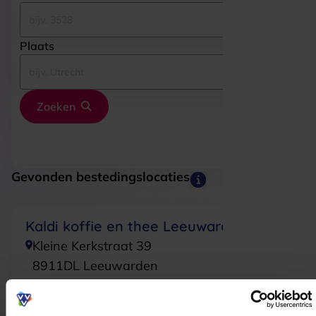
Plaats
Zoeken
Gevonden bestedingslocaties
Kaldi koffie en thee Leeuwarden
Kleine Kerkstraat 39
8911DL
Leeuwarden