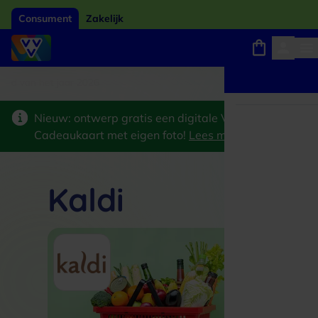
Consument
Zakelijk
ard van het jaar 2026
Winkels, webshops en uitjes
Keuze uit 18.000 locaties
Nieuw: ontwerp gratis een digitale VVV
Cadeaukaart met eigen foto!
Lees meer
>
Kaldi