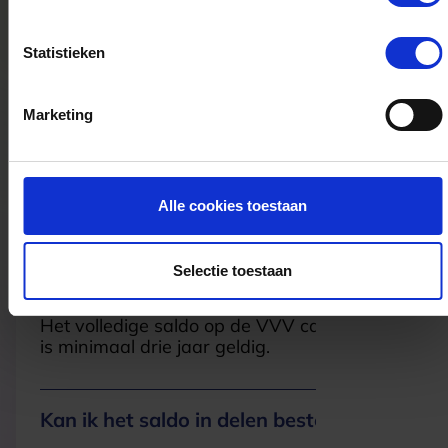
1811LG
Alkmaar
Statistieken
Kaldi Zwolle
Marketing
Luttekestraat 50
8011LS
Zwolle
Alle cookies toestaan
Veelgestelde Vragen
Selectie toestaan
Hoelang blijft mijn saldo geldig?
Het volledige saldo op de VVV cadeaukaart
is minimaal drie jaar geldig.
Kan ik het saldo in delen besteden?