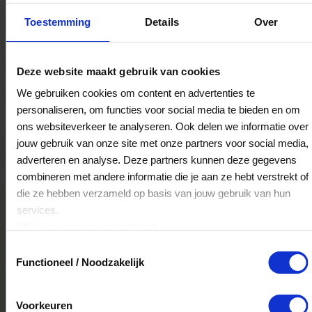
Kaldi Emmen
Toestemming
Details
Over
Derksstraat 160-a
7811AJ
Emmen
Deze website maakt gebruik van cookies
We gebruiken cookies om content en advertenties te
Kaldi Koffie & Thee
personaliseren, om functies voor social media te bieden en om
Popovstraat 70
ons websiteverkeer te analyseren. Ook delen we informatie over
8013RK
Zwolle
jouw gebruik van onze site met onze partners voor social media,
adverteren en analyse. Deze partners kunnen deze gegevens
combineren met andere informatie die je aan ze hebt verstrekt of
Kaldi Zutphen
die ze hebben verzameld op basis van jouw gebruik van hun
services.
Sprongstraat 15
Klik
hier
voor ons cookiebeleid.
7201KS
Zutphen
Toestemmingsselectie
Functioneel / Noodzakelijk
Kaldi Koffie & Thee
Voorkeuren
Marktstraat 6