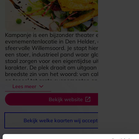
Kampanje is een bijzonder theater en
evenementenlocatie in Den Helder, op het
sfeervolle Willemsoord. Je stapt hier binnen in
een stoer, industrieel pand waar glas, hout en
staal zorgen voor een eigentijdse uitstraling met
karakter. De plek draait om uitgaan in de
breedste zin van het woord: van cabaret, muziek
en toneel tot grote evenementen en gezellige
Lees meer
avonden uit. De verschillende zalen geven elke
voorstelling een eigen sfeer, van groots en
Bekijk website
indrukwekkend tot intiem en dichtbij. Ook rondom
je bezoek zit het goed, met foyers die uitnodigen
om nog even na te praten en een restaurant
naast het theater dat de avond compleet maakt.
Bekijk welke kaarten wij accepteren
Kampanje voelt daardoor niet alleen als een plek
om iets te zien, maar als een complete belevenis