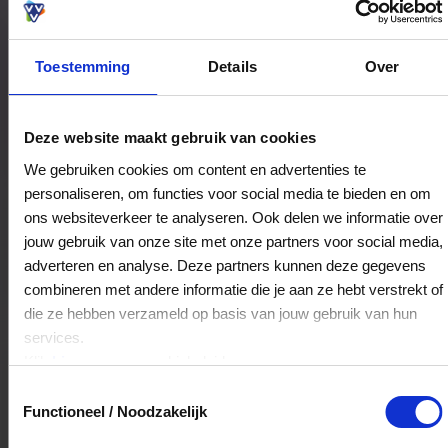
aan de haven.
Toestemming
Details
Over
Bestedingslocaties
Deze website maakt gebruik van cookies
We gebruiken cookies om content en advertenties te
personaliseren, om functies voor social media te bieden en om
Kampanje
ons websiteverkeer te analyseren. Ook delen we informatie over
Troelstrastraat 5
jouw gebruik van onze site met onze partners voor social media,
3371VJ
Hardinxveld-Giessendam
adverteren en analyse. Deze partners kunnen deze gegevens
combineren met andere informatie die je aan ze hebt verstrekt of
die ze hebben verzameld op basis van jouw gebruik van hun
Veelgestelde Vragen
services.
Klik
hier
voor ons cookiebeleid.
Hoelang blijft mijn saldo geldig?
Toestemmingsselectie
Functioneel / Noodzakelijk
Het volledige saldo op de VVV cadeaukaart
is minimaal drie jaar geldig.