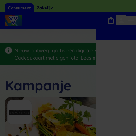
Consument
Zakelijk
Winkels, webshops en uitjes
Giftcard van het jaar 2026
Keuze uit 18.000 locaties
Nieuw: ontwerp gratis een digitale VVV
Cadeaukaart met eigen foto!
Lees meer
>
Kampanje