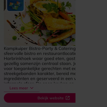
Kampkuiper Bistro-Party & Catering is een
sfeervolle bistro en restaurantlocatie in
Harbrinkhoek waar goed eten, gastvrijheid en
gezellig samenzijn centraal staan. Je schuift aan
voor toegankelijke gerechten met een
streekgebonden karakter, bereid met mooie
ingrediënten en geserveerd in een warme,
informele sfeer. De open keuken en de aandacht
Lees meer
voor smaak geven de plek extra charme, terwijl
een goed glas wijn, speciaalbier en verzorgde
Bekijk website
desserts het diner compleet maken. Kampkuiper
past ook perfect bij feestelijke momenten, van