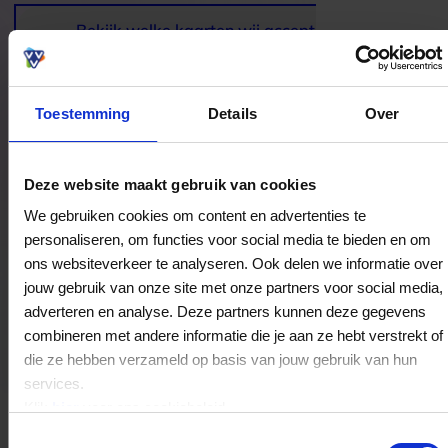
een ontspannen avond uit tot een uitgebreid
diner of verzorgde catering voor een bijzondere
Bekijk welke kaarten wij accepteren
gelegenheid. Dat maakt deze zaak aantrekkelijk
voor iedereen die houdt van lekker eten, Twentse
gastvrijheid en een ongedwongen avond
genieten.
Toestemming
Details
Over
Bestedingslocaties
Deze website maakt gebruik van cookies
We gebruiken cookies om content en advertenties te
personaliseren, om functies voor social media te bieden en om
ons websiteverkeer te analyseren. Ook delen we informatie over
jouw gebruik van onze site met onze partners voor social media,
Kampkuiper Bistro-Party & Catering
adverteren en analyse. Deze partners kunnen deze gegevens
Almeloseweg 115
combineren met andere informatie die je aan ze hebt verstrekt of
7615NA
Harbrinkhoek
die ze hebben verzameld op basis van jouw gebruik van hun
services.
Klik
hier
voor ons cookiebeleid.
Veelgestelde Vragen
Toestemmingsselectie