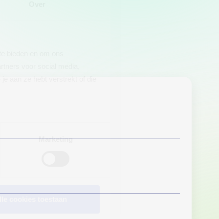
Over
 te bieden en om ons
rtners voor social media,
e aan ze hebt verstrekt of die
Marketing
lle cookies toestaan