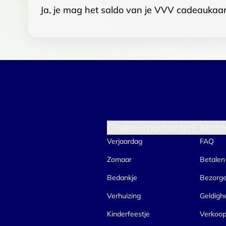
Ja, je mag het saldo van je VVV cadeaukaar
Cadeaumomenten
Klant
Verjaardag
FAQ
Zomaar
Betalen
Bedankje
Bezorg
Verhuizing
Geldigh
Kinderfeestje
Verkoo