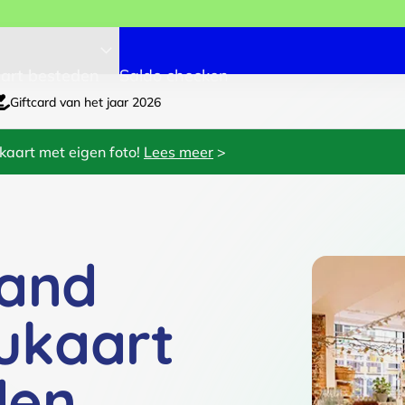
art besteden
Saldo checken
Giftcard van het jaar 2026
kaart met eigen foto!
Lees meer
>
rand
ukaart
den