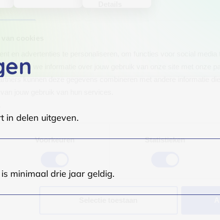
Details
 van cookies
t en advertenties te personaliseren, om functies voor social media
gen
Ook delen we informatie over jouw gebruik van onze site met onze pa
rtners kunnen deze gegevens combineren met andere informatie die j
van jouw gebruik van hun services.
.
t in delen uitgeven.
Voorkeuren
Statistieken
s minimaal drie jaar geldig.
Selectie toestaan
A