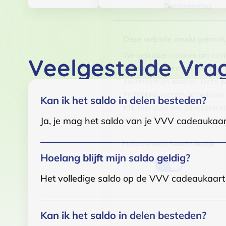
Toestemming
Deze website maakt gebruik
We gebruiken cookies om conten
Veelgestelde Vra
websiteverkeer te analyseren. 
adverteren en analyse. Deze pa
ze hebben verzameld op basis 
Kan ik het saldo in delen besteden?
Klik
hier
voor ons cookiebeleid
Ja, je mag het saldo van je VVV cadeaukaar
Toestemmingsselectie
Functioneel / Noodzakelijk
Hoelang blijft mijn saldo geldig?
Het volledige saldo op de VVV cadeaukaart i
Kan ik het saldo in delen besteden?