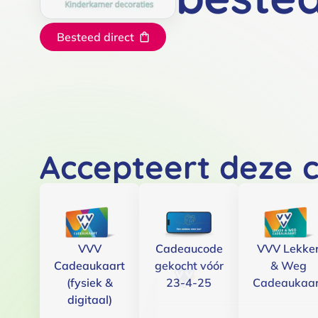
Besteed direct
Accepteert deze 
VVV
Cadeaucode
VVV Lekke
Cadeaukaart
gekocht vóór
& Weg
(fysiek &
23-4-25
Cadeaukaar
digitaal)