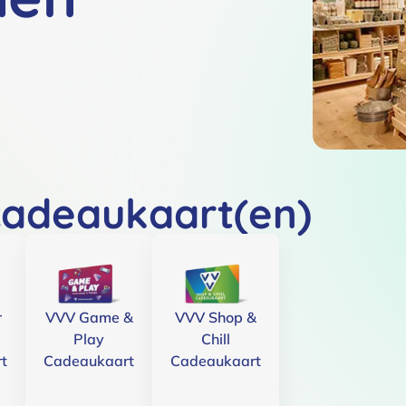
cadeaukaart(en)
r
VVV Game &
VVV Shop &
Play
Chill
t
Cadeaukaart
Cadeaukaart