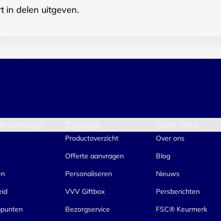
t in delen uitgeven.
enservice
Zakelijk
Over ons
Productoverzicht
Over ons
Offerte aanvragen
Blog
en
Personaliseren
Nieuws
eid
VVV Giftbox
Persberichten
ppunten
Bezorgservice
FSC® Keurmerk