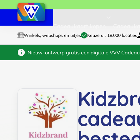
Cadeaukaart kopen
Cadeauka
Winkels, webshops en uitjes
Keuze uit 18.000 locaties
Nieuw: ontwerp gratis een digitale VVV Cadeau
Kidzb
cadea
beste