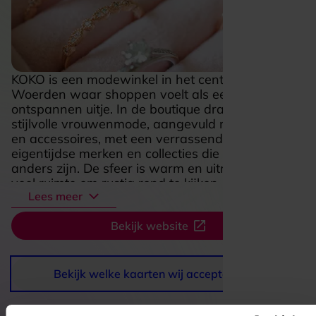
KOKO is een modewinkel in het centrum van
Woerden waar shoppen voelt als een
ontspannen uitje. In de boutique draait het om
stijlvolle vrouwenmode, aangevuld met schoenen
en accessoires, met een verrassende mix van
eigentijdse merken en collecties die net even
anders zijn. De sfeer is warm en uitnodigend, met
veel ruimte om rustig rond te kijken, te passen en
Lees meer
nieuwe combinaties te ontdekken. Ook de ruime
paskamers en het fijne plekje aan het Kerkplein
Bekijk website
maken een bezoek extra prettig. KOKO is
daarmee een aantrekkelijke stop voor wie houdt
van mode met karakter en een persoonlijke,
verzorgde winkelbeleving.
Bekijk welke kaarten wij accepteren