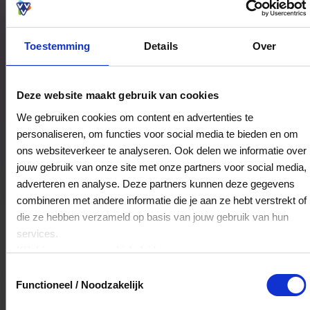
Toestemming
Details
Over
Bestedingslocaties
Deze website maakt gebruik van cookies
We gebruiken cookies om content en advertenties te
personaliseren, om functies voor social media te bieden en om
Koko
ons websiteverkeer te analyseren. Ook delen we informatie over
Bakkerstraat 5
jouw gebruik van onze site met onze partners voor social media,
3511JV
Utrecht
adverteren en analyse. Deze partners kunnen deze gegevens
combineren met andere informatie die je aan ze hebt verstrekt of
die ze hebben verzameld op basis van jouw gebruik van hun
Veelgestelde Vragen
services.
Klik
hier
voor ons cookiebeleid.
Hoelang blijft mijn saldo geldig?
Toestemmingsselectie
Functioneel / Noodzakelijk
Het volledige saldo op de VVV cadeaukaart
is minimaal drie jaar geldig.