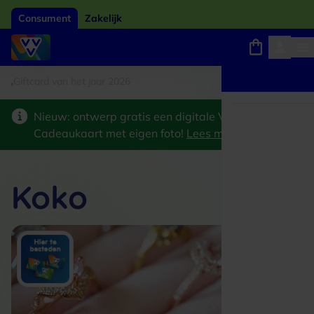
Consument
Zakelijk
tcard van het jaar 2026
Winkels, webshops en uitjes
Keuze uit 18.000 locaties
Nieuw: ontwerp gratis een digitale VVV
Cadeaukaart met eigen foto!
Lees meer
>
Koko