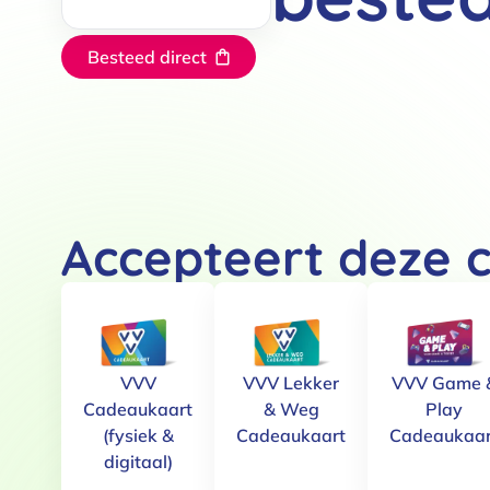
Besteed direct
Accepteert deze 
VVV
VVV Lekker
VVV Game 
Cadeaukaart
& Weg
Play
(fysiek &
Cadeaukaart
Cadeaukaar
digitaal)