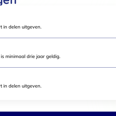
t in delen uitgeven.
Selectie toestaan
A
s minimaal drie jaar geldig.
t in delen uitgeven.