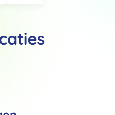
caties
Details
 van cookies
t en advertenties te personaliseren, om functies voor social media
Ook delen we informatie over jouw gebruik van onze site met onze pa
rtners kunnen deze gegevens combineren met andere informatie die j
van jouw gebruik van hun services.
.
gen
Voorkeuren
Statistieken