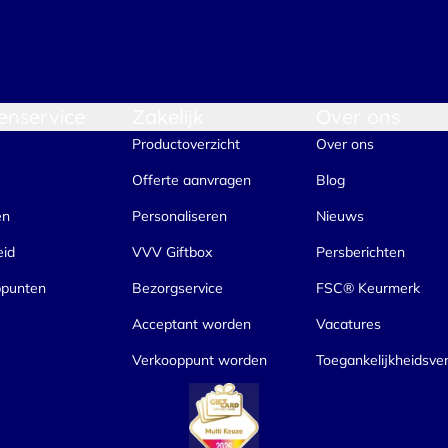
enservice
Zakelijk
Over ons
Productoverzicht
Over ons
Offerte aanvragen
Blog
en
Personaliseren
Nieuws
eid
VVV Giftbox
Persberichten
ppunten
Bezorgservice
FSC® Keurmerk
Acceptant worden
Vacatures
Verkooppunt worden
Toegankelijkheidsver