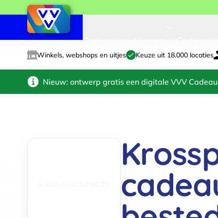
Cadeaukaart kopen
Cadeauka
Winkels, webshops en uitjes
Keuze uit 18.000 locaties
Nieuw: ontwerp gratis een digitale VVV Cadeau
Kross
cadea
beste