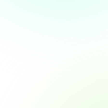
Over
 te bieden en om ons
rtners voor social media,
e aan ze hebt verstrekt of die
Marketing