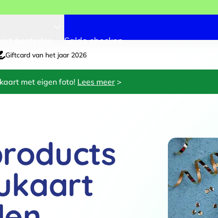
art besteden
Saldo checken
Giftcard van het jaar 2026
kaart met eigen foto!
Lees meer
>
products
ukaart
den