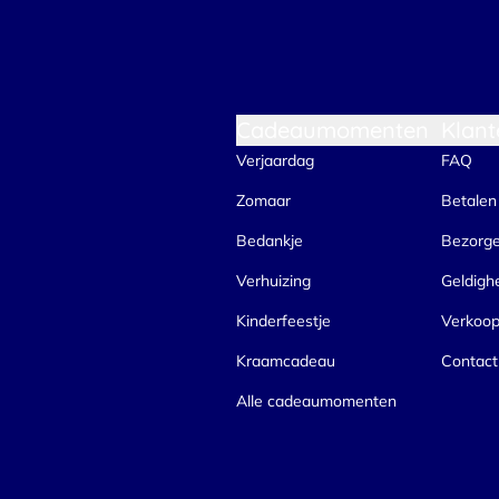
Cadeaumomenten
Klant
Verjaardag
FAQ
Zomaar
Betalen
Bedankje
Bezorg
Verhuizing
Geldigh
Kinderfeestje
Verkoo
Kraamcadeau
Contact
Alle cadeaumomenten