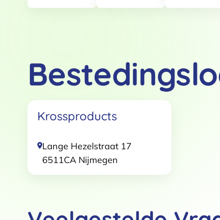
Bestedingslo
Toestemming
Krossproducts
Deze website maakt gebruik
We gebruiken cookies om conten
websiteverkeer te analyseren. 
Lange Hezelstraat 17
adverteren en analyse. Deze pa
6511CA
Nijmegen
ze hebben verzameld op basis 
Klik
hier
voor ons cookiebeleid
Toestemmingsselectie
Veelgestelde Vra
Functioneel / Noodzakelijk