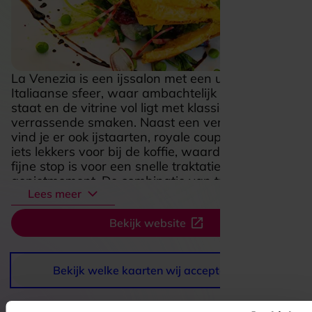
La Venezia is een ijssalon met een uitgesproken
Italiaanse sfeer, waar ambachtelijk ijs centraal
staat en de vitrine vol ligt met klassieke én
verrassende smaken. Naast een vers schepijsje
vind je er ook ijstaarten, royale coupe-opties en
iets lekkers voor bij de koffie, waardoor het een
fijne stop is voor een snelle traktatie én een rustig
genietmoment. De combinatie van traditioneel
Lees meer
vakmanschap, veel keuze en een uitnodigende,
toegankelijke setting maakt La Venezia
Bekijk website
aantrekkelijk voor families, dagjesmensen en
iedereen die zin heeft in iets fris en echt lekker.
Bekijk welke kaarten wij accepteren