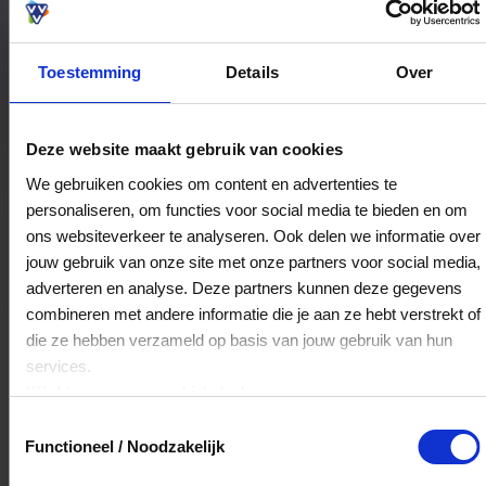
Toestemming
Details
Over
Bestedingslocaties
Deze website maakt gebruik van cookies
We gebruiken cookies om content en advertenties te
personaliseren, om functies voor social media te bieden en om
La Venezia
ons websiteverkeer te analyseren. Ook delen we informatie over
Wilhelminalaan 22
jouw gebruik van onze site met onze partners voor social media,
5953HB
Reuver
adverteren en analyse. Deze partners kunnen deze gegevens
combineren met andere informatie die je aan ze hebt verstrekt of
die ze hebben verzameld op basis van jouw gebruik van hun
Veelgestelde Vragen
services.
Klik
hier
voor ons cookiebeleid.
Kan ik het saldo in delen besteden?
Toestemmingsselectie
Functioneel / Noodzakelijk
Ja, je mag het saldo van je VVV
cadeaukaart in delen uitgeven.